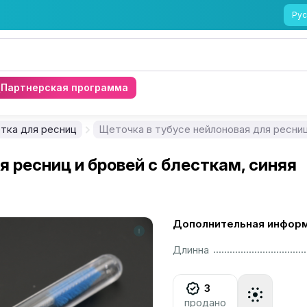
Рус
Партнерская программа
тка для ресниц
Щеточка в тубусе нейлоновая для ресниц
 ресниц и бровей с блесткам, синяя
Дополнительная инфор
................................................................................................................
Длинна
3
продано