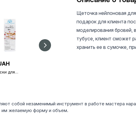
Щеточка нейлоновая для 
подарок для клиента по
моделирования бровей, в
тубусе, клиент сможет р
хранить ее в сумочке, пр
UAH
265 UAH
65 UAH
ски для
Воскоплав Wax Pro
Безворсовые
ляции в
200
салфетки Bee Nails
овки 50 шт
1000 шт, белые
вляют собой незаменимый инструмент в работе мастера нара
ь им желаемую форму и объем.