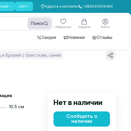
ский
UAH
Адреса и контакты
+380633409484
Поиск
Избранные
Корзина
Войти
Скидки
Новинки
Отзывы
 и бровей с блесткам, синяя
мация
Нет в наличии
......
10.5 см
Сообщить о
наличии