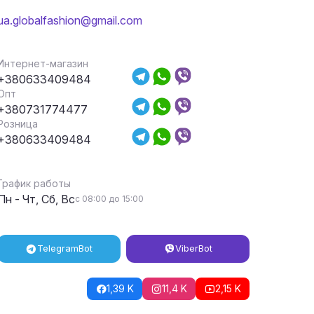
ua.globalfashion@gmail.com
Интернет-магазин
+380633409484
Опт
+380731774477
Розница
+380633409484
График работы
Пн - Чт, Сб, Вс
с 08:00 до 15:00
Telegram
Bot
Viber
Bot
1,39 K
11,4 K
2,15 K