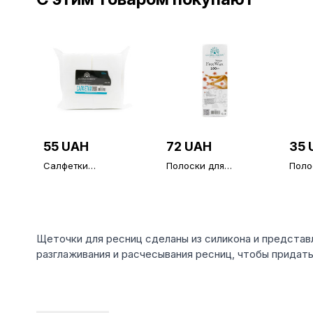
55 UAH
72 UAH
35 
Салфетки
Полоски для
Поло
безворсовые,
депиляции в
депи
средней жесткости,
упаковки 100 шт.
упак
500 шт
Щеточки для ресниц сделаны из силикона и предста
разглаживания и расчесывания ресниц, чтобы придат