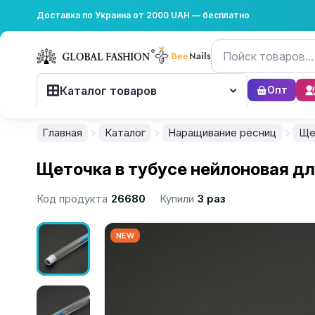
Доставка по Украина от 2000 UAH — бесплатно
Каталог товаров
Опт
Главная
Каталог
Наращивание ресниц
Ще
Щеточка в тубусе нейлоновая для
Код продукта
26680
Купили
3 раз
NEW
................................................................................................................