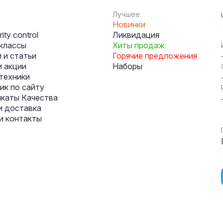
Лучшее
Новинки
ity control
Ликвидация
классы
Хиты продаж
 и статьи
Горячие предложения
и акции
Наборы
техники
к по сайту
каты Качества
и доставка
и контакты