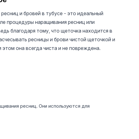
ресниц и бровей в тубусе - это идеальный
сле процедуры наращивания ресниц или
едь благодаря тому, что щеточка находится в
асчесывать ресницы и брови чистой щеточкой и
и этом она всегда чиста и не повреждена.
145 UAH
110 UAH
110 
Гель для снятия
Гель-лак Caramel
Гель-л
ресниц, Gel
cat eyes #03 Bee
cat eye
Remover, Strawberry,
Nails, 8 ml
Nails, 8
10 ml
щивания ресниц. Они используются для