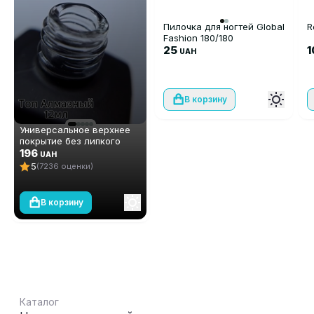
Пилочка для ногтей Global
R
Fashion 180/180
25
UAH
В корзину
Универсальное верхнее
покрытие без липкого
слоя (топ/финиш) Global
196
UAH
Fashion TOP-Алмазный, 12
5
(7236 оценки)
мл
В корзину
Каталог