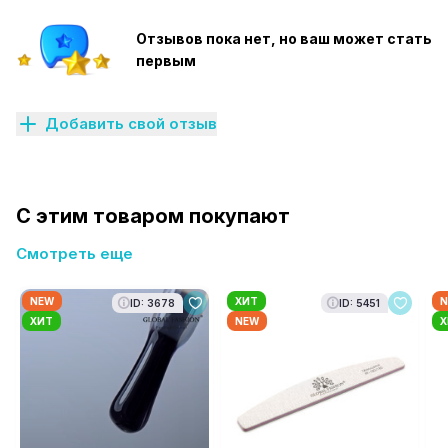
Отзывов пока нет, но ваш может стать
первым
Добавить свой отзыв
С этим товаром покупают
Смотреть еще
NEW
ХИТ
N
ID: 3678
ID: 5451
ХИТ
NEW
Х