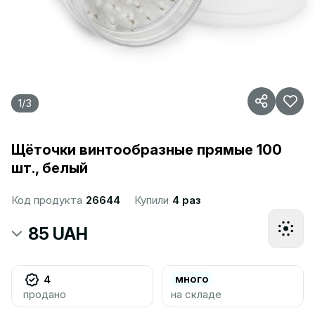
1
/
3
Щёточки винтообразные прямые 100
шт., белый
Код продукта
26644
Купили
4 раз
85 UAH
много
4
продано
на складе