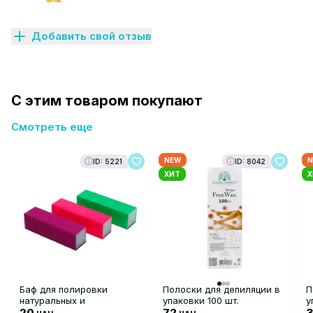
Добавить свой отзыв
С этим товаром покупают
Смотреть еще
NEW
N
ID: 5221
ID: 8042
ХИТ
Х
Баф для полировки
Полоски для депиляции в
П
натуральных и
упаковки 100 шт.
у
искусственных ногтей
20
72