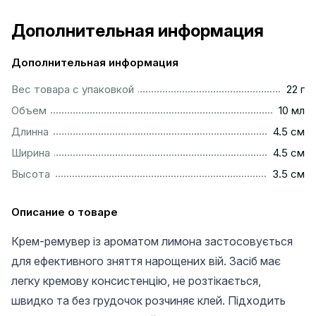
Дополнительная информация
Дополнительная информация
....................................................................................................
Вес товара с упаковкой
22 г
.................................................................................................
Объем
10 мл
...............................................................................................
Длинна
4.5 см
...............................................................................................
Ширина
4.5 см
...............................................................................................
Высота
3.5 см
Описание о товаре
Крем-ремувер із ароматом лимона застосовується
для ефективного зняття нарощених вій. Засіб має
легку кремову консистенцію, не розтікається,
швидко та без грудочок розчиняє клей. Підходить