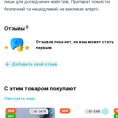
лише для досвідчених майстрів. Препарат повністю
безпечний та нешкідливий, не викликає алергії.
0
Отзывы
Отзывов пока нет, но ваш может стать
первым
Добавить свой отзыв
С этим товаром покупают
Смотреть еще
NEW
NEW
N
ID: 3678
ID: 5381
ХИТ
Х