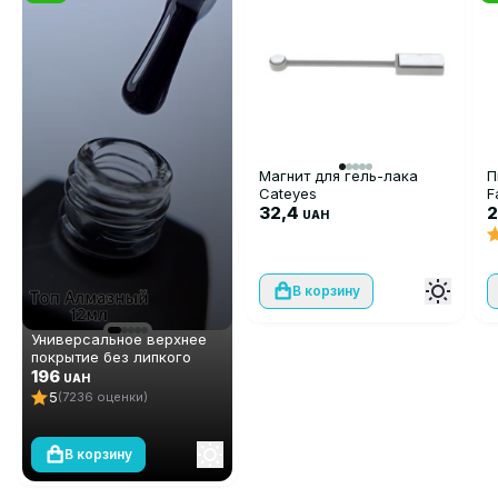
Магнит для гель-лака
П
Cateyes
F
32,4
UAH
В корзину
Универсальное верхнее
покрытие без липкого
слоя (топ/финиш) Global
196
UAH
Fashion TOP-Алмазный, 12
5
(7236 оценки)
мл
В корзину