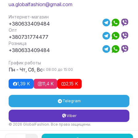
ua.globalfashion@gmail.com
Интернет-магазин
+380633409484
Опт
+380731774477
Розница
+380633409484
График работы
Пн - Чт, Сб, Вс
с 08:00 до 15:00
1,39 K
11,4 K
2,15 K
Telegram
Viber
© 2026 GlobalFashion. Все права защищены.
Условия возврата и обмена товара