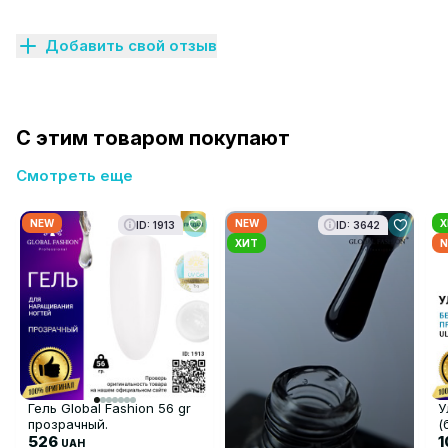
Добавить свой отзыв
С этим товаром покупают
Смотреть еще
NEW
NEW
Х
ID: 1913
ID: 3642
ХИТ
N
Гель Global Fashion 56 gr
У
прозрачный.
(
526
U
UAH