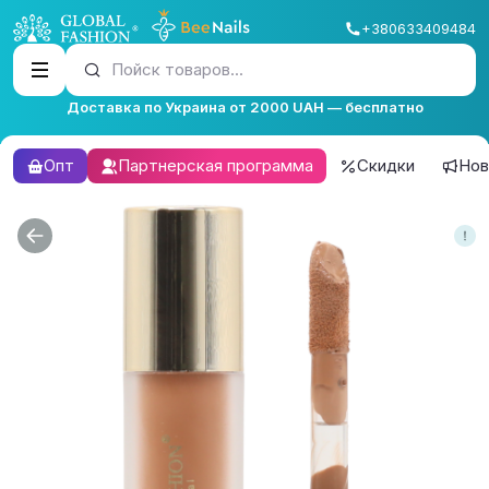
+380633409484
Пойск товаров...
Доставка по Украина от 2000 UAH — бесплатно
Опт
Партнерская программа
Скидки
Нов