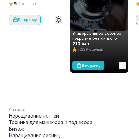
1
5
(13 оценки)
В корзину
Универсальное верхнее
покрытие без липкого
слоя (топ/финиш) Global
210
UAH
Fashion TOP-Diamond 15
5
(299 оценки)
мл
В корзину
Каталог
Наращивание ногтей
Техника для маникюра и педикюра
Визаж
Наращивание ресниц