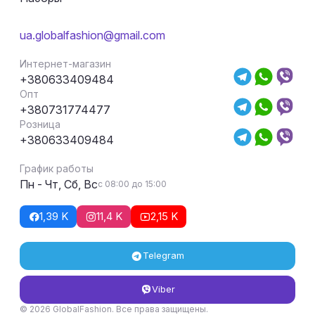
ua.globalfashion@gmail.com
Интернет-магазин
+380633409484
Опт
+380731774477
Розница
+380633409484
График работы
Пн - Чт, Сб, Вс
с 08:00 до 15:00
1,39 K
11,4 K
2,15 K
Telegram
Viber
© 2026 GlobalFashion. Все права защищены.