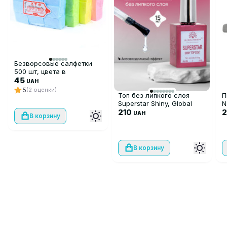
Безворсовые салфетки
500 шт, цвета в
ассортименте
45
UAH
5
(2 оценки)
Топ без липкого слоя
П
Superstar Shiny, Global
N
Fashion, 15 мл
210
UAH
В корзину
В корзину