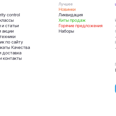
Лучшее
Новинки
ity control
Ликвидация
классы
Хиты продаж
 и статьи
Горячие предложения
и акции
Наборы
техники
к по сайту
каты Качества
и доставка
и контакты