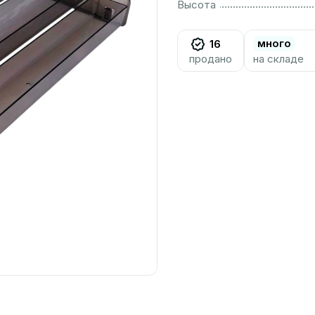
................................................................................................................
Высота
много
16
продано
на складе