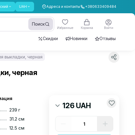
ский
UAH
Адреса и контакты
+380633409484
Поиск
Избранные
Корзина
Войти
Скидки
Новинки
Отзывы
я выкладки, черная
ки, черная
мация
126 UAH
......
239 г
......
31.2 см
......
12.5 см