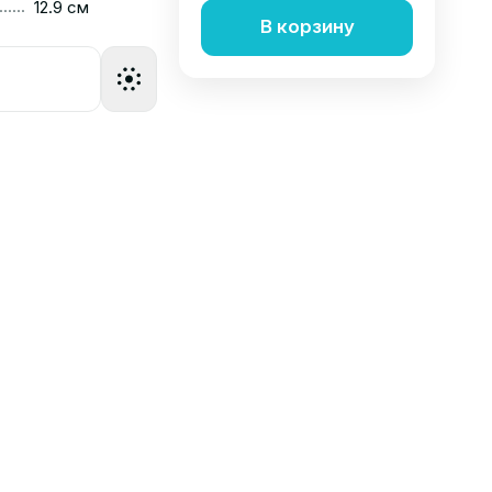
......
12.9 см
В корзину