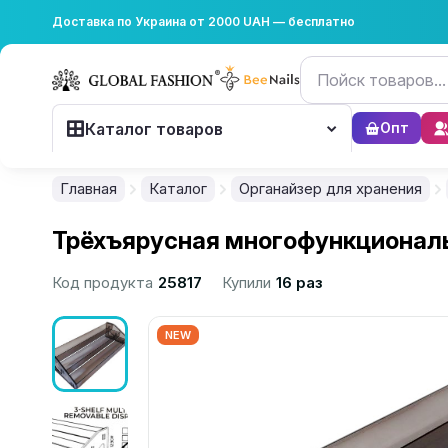
Доставка по Украина от 2000 UAH — бесплатно
Каталог товаров
Опт
Главная
Каталог
Органайзер для хранения
Трёхъярусная многофункциональ
Код продукта
25817
Купили
16 раз
NEW
................................................................................................................
................................................................................................................
................................................................................................................