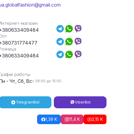
ua.globalfashion@gmail.com
Интернет-магазин
+380633409484
Опт
+380731774477
Розница
+380633409484
График работы
Пн - Чт, Сб, Вс
с 08:00 до 15:00
Telegram
Bot
Viber
Bot
1,39 K
11,4 K
2,15 K