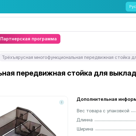
Рус
Партнерская программа
Трёхъярусная многофункциональная передвижная стойка дл
ная передвижная стойка для выклад
Дополнительная инфор
................................................................................................................
Вес товара с упаковкой
................................................................................................................
Длинна
................................................................................................................
Ширина