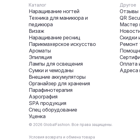
Каталог
Другое
Наращивание ногтей
Отзывы
Техника для маникюра и
QR Secur
педикюра
Мастер 
Визаж
Новости
Наращивание ресниц
Скидки 
Парикмахерское искусство
Ремонт 
Ароматы
Помощни
Эпиляция
Сертифи
Лампы для освещения
Оплата 
Сумки и чемоданы
Адреса 
Внешние аккумуляторы
Органайзер для хранения
Парафинотерапия
Аэрография
SPA продукция
Спец оборудование
Уценка
© 2026 GlobalFashion. Все права защищены.
Условия возврата и обмена товара