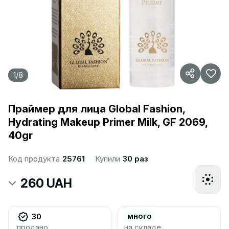
1
/
8
Праймер для лица Global Fashion,
Hydrating Makeup Primer Milk, GF 2069,
40gr
Код продукта
25761
Купили
30 раз
260 UAH
много
30
продано
на складе