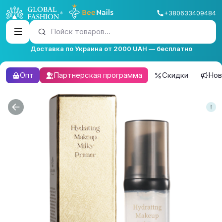
+380633409484
Пойск товаров...
Доставка по Украина от 2000 UAH — бесплатно
Опт
Партнерская программа
Скидки
Нов