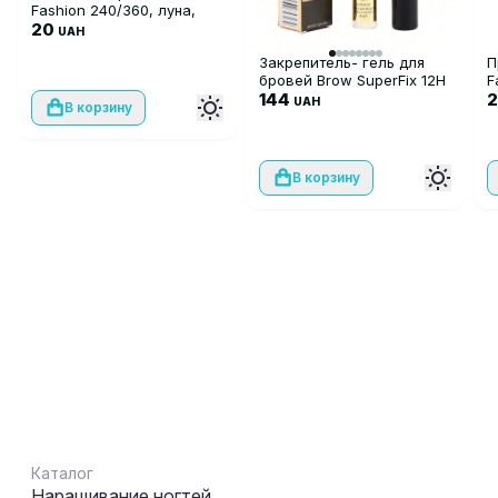
Fashion 240/360, луна,
gray
20
UAH
Закрепитель- гель для
П
бровей Brow SuperFix 12H
F
144
P
UAH
В корзину
4
В корзину
Каталог
Наращивание ногтей