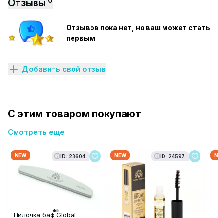
0
Отзывы
Отзывов пока нет, но ваш может стать
первым
Добавить свой отзыв
С этим товаром покупают
Смотреть еще
NEW
NEW
N
ID: 23604
ID: 24597
Пилочка баф Global