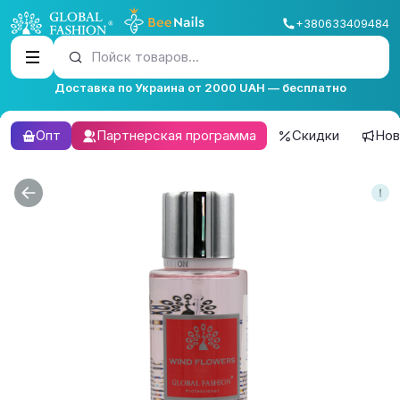
+380633409484
Пойск товаров...
Доставка по Украина от 2000 UAH — бесплатно
Опт
Партнерская программа
Скидки
Нов