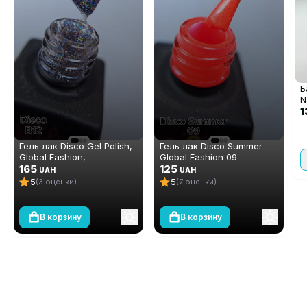
Б
N
1
Гель лак Disco Gel Polish,
Гель лак Disco Summer
Global Fashion,
Global Fashion 09
светоотражающий, 8 мл
165
125
UAH
UAH
B12
5
5
(3 оценки)
(7 оценки)
В корзину
В корзину