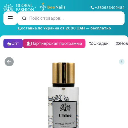
+380633409484
Пойск товаров...
Доставка по Украина от 2000 UAH — бесплатно
Опт
Партнерская программа
Скидки
Нов