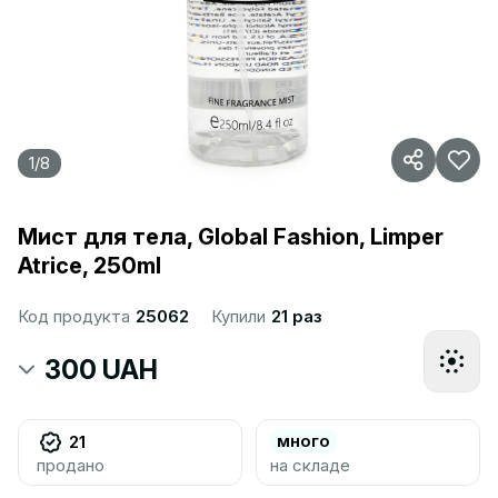
1
/
8
Мист для тела, Global Fashion, Limper
Atrice, 250ml
Код продукта
25062
Купили
21 раз
300 UAH
много
21
продано
на складе