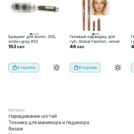
Брашинг для волос 209,
Гелевый карандаш для
Г
white+gray #32
губ, Global Fashion, velvet
г
153
smooth lipliner, 01
46
s
UAH
UAH
В корзину
В корзину
Каталог
Наращивание ногтей
Техника для маникюра и педикюра
Визаж