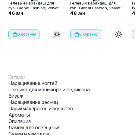
Гелевый карандаш для
Гелевый карандаш для
Г
губ, Global Fashion, velvet
губ, Global Fashion, velvet
г
smooth lipliner, 01
46
smooth lipliner, 02
46
s
UAH
UAH
В корзину
В корзину
Каталог
Наращивание ногтей
Техника для маникюра и педикюра
Визаж
Наращивание ресниц
Парикмахерское искусство
Ароматы
Эпиляция
Лампы для освещения
Сумки и чемоданы