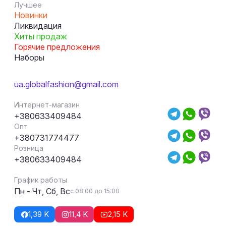
Лучшее
Новинки
Ликвидация
Хиты продаж
Горячие предложения
Наборы
ua.globalfashion@gmail.com
Интернет-магазин
+380633409484
Опт
+380731774477
Розница
+380633409484
График работы
Пн - Чт, Сб, Вс
с 08:00 до 15:00
1,39 K
11,4 K
2,15 K