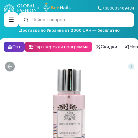
+380633409484
Пойск товаров...
Доставка по Украина от 2000 UAH — бесплатно
Опт
Партнерская программа
Скидки
Нов