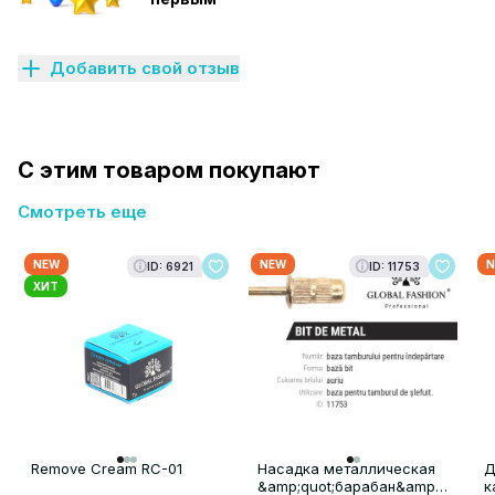
Добавить свой отзыв
С этим товаром покупают
Смотреть еще
NEW
NEW
N
ID: 6921
ID: 11753
ХИТ
Remove Cream RC-01
Насадка металлическая
Д
&amp;quot;барабан&amp;quot;
к