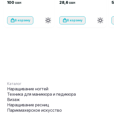
100
для наждачных цилиндров
28,6
F
UAH
UAH
7 мм
В корзину
В корзину
Каталог
Наращивание ногтей
Техника для маникюра и педикюра
Визаж
Наращивание ресниц
Парикмахерское искусство