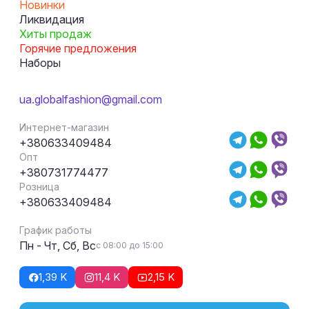
Новинки
Ликвидация
Хиты продаж
Горячие предложения
Наборы
ua.globalfashion@gmail.com
Интернет-магазин
+380633409484
Опт
+380731774477
Розница
+380633409484
График работы
Пн - Чт, Сб, Вс
с 08:00 до 15:00
1,39 K
11,4 K
2,15 K