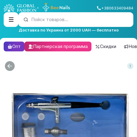
+380633409484
Пойск товаров...
Доставка по Украина от 2000 UAH — бесплатно
Опт
Партнерская программа
Скидки
Нов