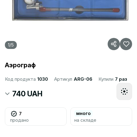
1
/
5
Аэрограф
Код продукта
1030
Артикул
ARG-06
Купили
7 раз
740 UAH
много
7
продано
на складе