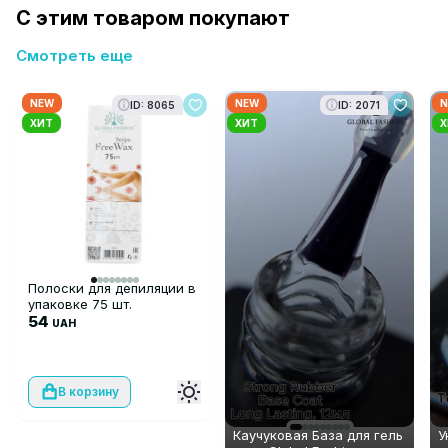
С этим товаром покупают
Смотреть еще
NEW
NEW
N
ID: 8065
ID: 2071
ХИТ
ХИТ
Х
Полоски для депиляции в
упаковке 75 шт.
54
UAH
В корзину
Каучуковая База для гель
У