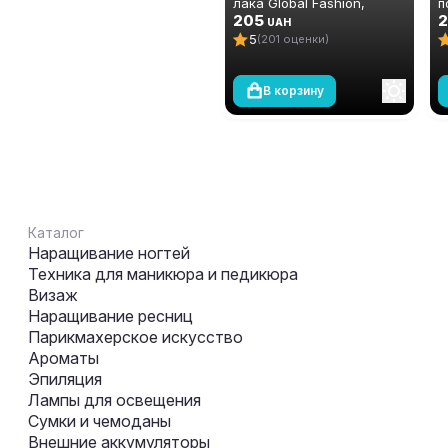
лака Global Fashion,
п
Strong Long Lasting Base
205
с
2
UAH
Coat 12 мл
F
5
(201 оценки)
м
В корзину
Каталог
Наращивание ногтей
Техника для маникюра и педикюра
Визаж
Наращивание ресниц
Парикмахерское искусство
Ароматы
Эпиляция
Лампы для освещения
Сумки и чемоданы
Внешние аккумуляторы