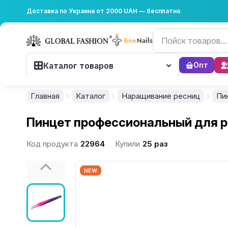
Доставка по Украина от 2000 UAH — бесплатно
Каталог товаров
Опт
Главная
Каталог
Наращивание ресниц
Пи
Пинцет профессиональный для ре
Код продукта
22964
Купили
25 раз
NEW
................................................................................................................
................................................................................................................
................................................................................................................