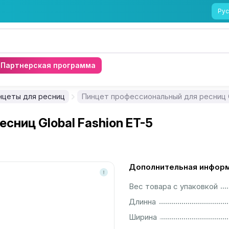
Рус
Партнерская программа
нцеты для ресниц
Пинцет профессиональный для ресниц G
сниц Global Fashion ET-5
Дополнительная инфор
................................................................................................................
Вес товара с упаковкой
................................................................................................................
Длинна
................................................................................................................
Ширина