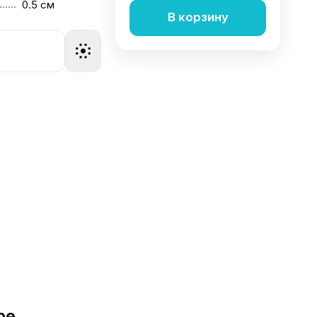
......
0.5 см
В корзину
ре