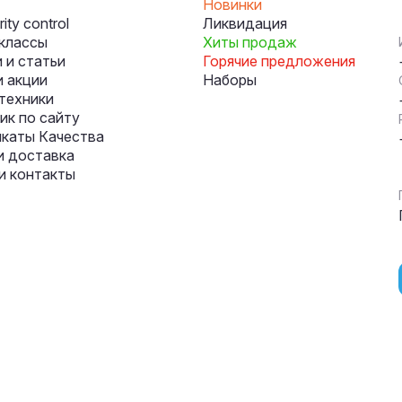
Новинки
ity control
Ликвидация
классы
Хиты продаж
 и статьи
Горячие предложения
и акции
Наборы
техники
к по сайту
каты Качества
и доставка
и контакты