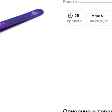
................................................................................................................
Высота
много
25
продано
на складе
Описание о това