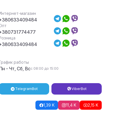
Интернет-магазин
+380633409484
Опт
+380731774477
Розница
+380633409484
График работы
Пн - Чт, Сб, Вс
с 08:00 до 15:00
Telegram
Bot
Viber
Bot
1,39 K
11,4 K
2,15 K