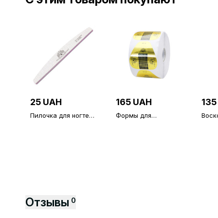
25 UAH
165 UAH
135
Пилочка для ногтей
Формы для
Воск
Global Fashion 80/80
наращивания ногтей
касс
500 шт, золото GF-
34
Отзывы
0