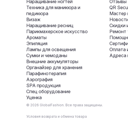
Наращивание ногтей
Отзывы
Техника для маникюра и
QR Secur
педикюра
Мастер 
Визаж
Новости
Наращивание ресниц
Скидки 
Парикмахерское искусство
Ремонт 
Ароматы
Помощни
Эпиляция
Сертифи
Лампы для освещения
Оплата 
Сумки и чемоданы
Адреса 
Внешние аккумуляторы
Органайзер для хранения
Парафинотерапия
Аэрография
SPA продукция
Спец оборудование
Уценка
© 2026 GlobalFashion. Все права защищены.
Условия возврата и обмена товара