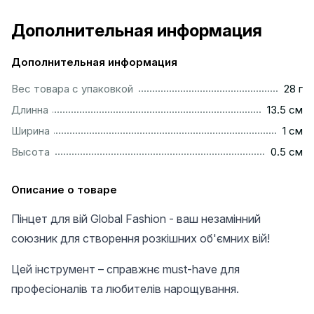
Дополнительная информация
Дополнительная информация
....................................................................................................
Вес товара с упаковкой
28 г
..............................................................................................
Длинна
13.5 см
...................................................................................................
Ширина
1 см
...............................................................................................
Высота
0.5 см
Описание о товаре
Пінцет для вій Global Fashion - ваш незамінний
союзник для створення розкішних об'ємних вій!
Цей інструмент – справжнє must-have для
професіоналів та любителів нарощування.