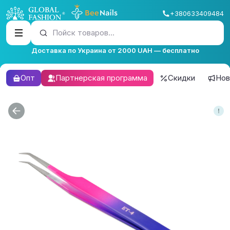
+380633409484
Пойск товаров...
Доставка по Украина от 2000 UAH — бесплатно
Опт
Партнерская программа
Скидки
Нов