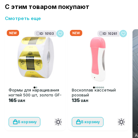
С этим товаром покупают
Смотреть еще
NEW
NEW
ID: 10103
ID: 10261
Формы для наращивания
Воскоплав кассетный
ногтей 500 шт, золото GF-
розовый
34
165
135
UAH
UAH
В корзину
В корзину
А