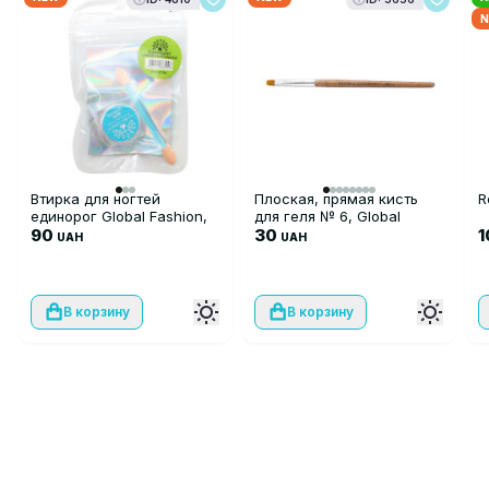
N
Втирка для ногтей
Плоская, прямая кисть
R
единорог Global Fashion,
для геля № 6, Global
Unicorn Powder GT-04
90
Fashion
30
UAH
UAH
В корзину
В корзину