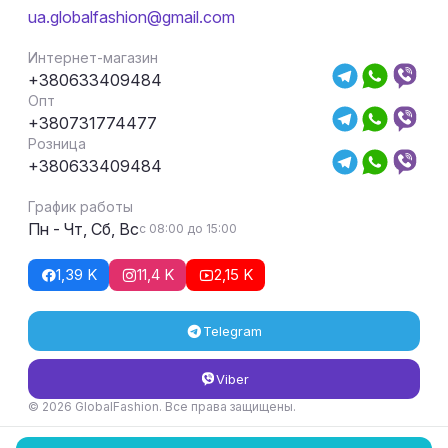
ua.globalfashion@gmail.com
Интернет-магазин
+380633409484
Опт
+380731774477
Розница
+380633409484
График работы
Пн - Чт, Сб, Вс
с 08:00 до 15:00
1,39 K
11,4 K
2,15 K
Telegram
Viber
© 2026 GlobalFashion. Все права защищены.
Условия возврата и обмена товара