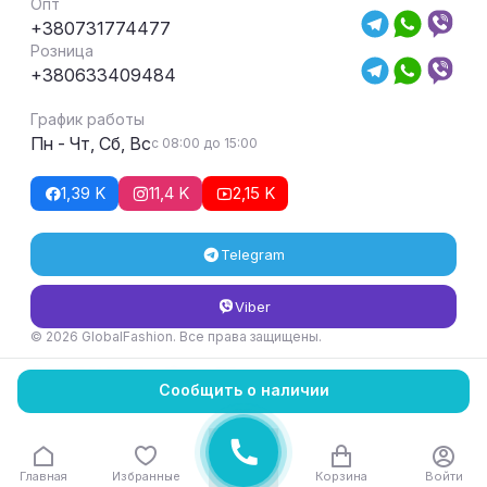
Опт
+380731774477
Розница
+380633409484
График работы
Пн - Чт, Сб, Вс
с 08:00 до 15:00
1,39 K
11,4 K
2,15 K
Telegram
Viber
© 2026 GlobalFashion. Все права защищены.
Условия возврата и обмена товара
Сообщить о наличии
Главная
Избранные
Корзина
Войти