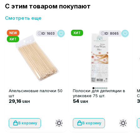
С этим товаром покупают
Смотреть еще
NEW
ХИТ
ID: 1603
ID: 8065
ХИТ
Апельсиновые палочки 50
Полоски для депиляции в
М
шт
упаковке 75 шт.
C
29,16
54
3
UAH
UAH
В корзину
В корзину