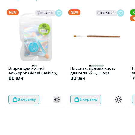
NEW
NEW
Х
ID: 4810
ID: 5656
N
Втирка для ногтей
Плоская, прямая кисть
П
единорог Global Fashion,
для геля № 6, Global
у
Unicorn Powder GT-04
90
Fashion
30
UAH
UAH
В корзину
В корзину