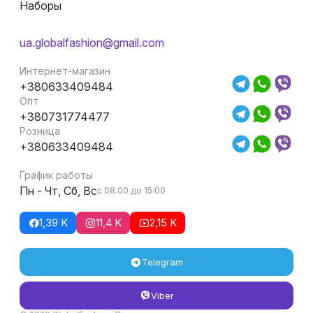
Наборы
ua.globalfashion@gmail.com
Интернет-магазин
+380633409484
Опт
+380731774477
Розница
+380633409484
График работы
Пн - Чт, Сб, Вс
с 08:00 до 15:00
1,39 K
11,4 K
2,15 K
Telegram
Viber