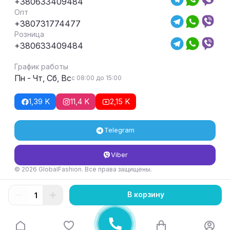
+380633409484
Опт
+380731774477
Розница
+380633409484
График работы
Пн - Чт, Сб, Вс
с 08:00 до 15:00
1,39 K
11,4 K
2,15 K
Telegram
Viber
© 2026 GlobalFashion. Все права защищены.
Условия возврата и обмена товара
В корзину