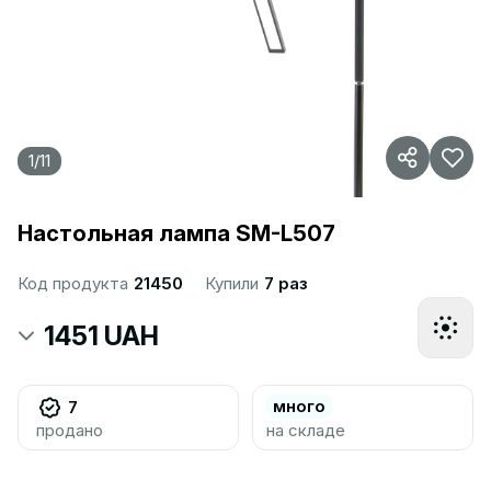
1
/
11
Настольная лампа SM-L507
Код продукта
21450
Купили
7 раз
1451 UAH
много
7
продано
на складе