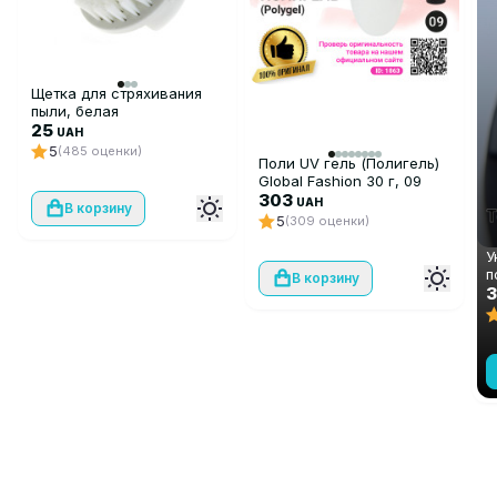
Щетка для стряхивания
пыли, белая
25
UAH
5
(485 оценки)
Поли UV гель (Полигель)
Global Fashion 30 г, 09
прозрачный
303
UAH
В корзину
5
(309 оценки)
У
п
В корзину
с
F
3