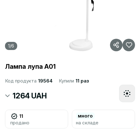
1
/
6
Лампа лупа А01
Код продукта
19564
Купили
11 раз
1264 UAH
много
11
продано
на складе