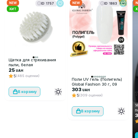
NEW
NEW
N
ID: 1757
ID: 1863
ХИТ
Х
Щетка для стряхивания
пыли, белая
25
UAH
5
(485 оценки)
Поли UV гель (Полигель)
Global Fashion 30 г, 09
прозрачный
303
UAH
В корзину
5
(309 оценки)
У
п
В корзину
с
F
3