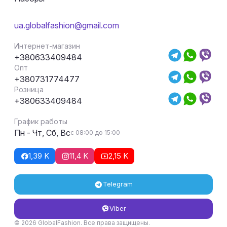
ua.globalfashion@gmail.com
Интернет-магазин
+380633409484
Опт
+380731774477
Розница
+380633409484
График работы
Пн - Чт, Сб, Вс
с 08:00 до 15:00
1,39 K
11,4 K
2,15 K
Telegram
Viber
© 2026 GlobalFashion. Все права защищены.