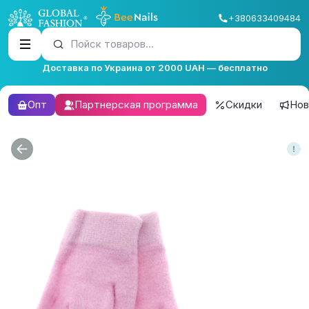
+380633409484
Пойск товаров...
Доставка по Украина от 2000 UAH — бесплатно
Опт
Партнерская программа
Скидки
Нов