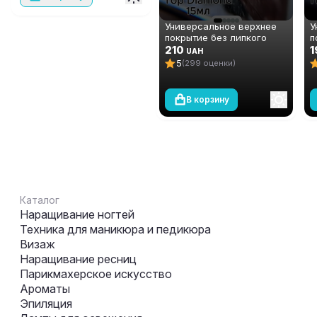
Универсальное верхнее
У
покрытие без липкого
п
слоя (топ/финиш) Global
210
с
1
UAH
Fashion TOP-Diamond 15
F
5
(299 оценки)
мл
м
В корзину
Каталог
Наращивание ногтей
Техника для маникюра и педикюра
Визаж
Наращивание ресниц
Парикмахерское искусство
Ароматы
Эпиляция