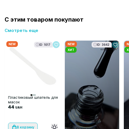
С этим товаром покупают
Смотреть еще
NEW
NEW
N
ID: 1017
ID: 3642
ХИТ
Х
Пластиковый шпатель для
масок
44
UAH
В корзину