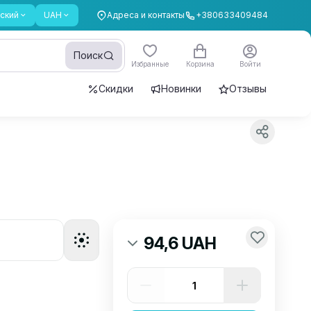
ский
UAH
Адреса и контакты
+380633409484
Поиск
Избранные
Корзина
Войти
Скидки
Новинки
Отзывы
94,6 UAH