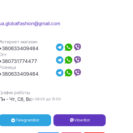
ua.globalfashion@gmail.com
Интернет-магазин
+380633409484
Опт
+380731774477
Розница
+380633409484
График работы
Пн - Чт, Сб, Вс
с 08:00 до 15:00
Telegram
Bot
Viber
Bot