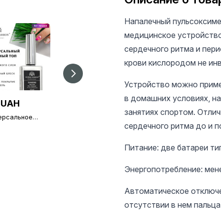
Напалечный пульсоксиметр
медицинское устройство
сердечного ритма и пер
крови кислородом не ин
Устройство можно приме
в домашних условиях, на
 UAH
196 UAH
303 UAH
занятиях спортом. Отли
ерсальное
Универсальное
Универсальное
нее покрытие
верхнее покрытие
сердечного ритма до и п
верхнее покрытие
липкого слоя
без липкого слоя
без липкого слоя
финиш) Global
(топ/финиш) Global
(топ/финиш) Global
Питание: две батареи ти
ion TOP-
Fashion TOP-
Fashion TOP-
ond 15 мл
Алмазный, 12 мл
Алмазный, 30 мл
Энергопотребление: мен
Автоматическое отключе
отсутствии в нем пальца