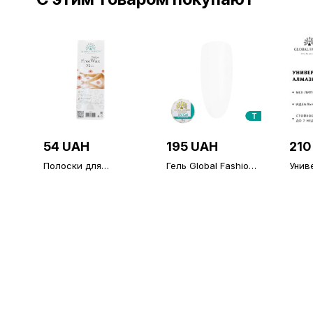
54 UAH
195 UAH
210
Полоски для
Гель Global Fashion
Унив
депиляции в
15 gr прозрачный
верх
упаковке 75 шт.
без 
(топ/
Fash
Diam