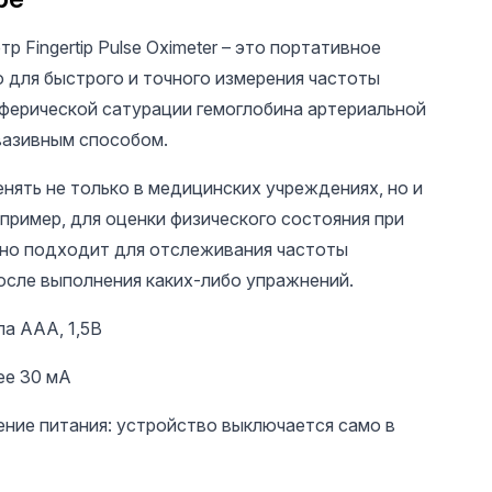
 Fingertip Pulse Oximeter – это портативное
 для быстрого и точного измерения частоты
иферической сатурации гемоглобина артериальной
вазивным способом.
нять не только в медицинских учреждениях, но и
пример, для оценки физического состояния при
140 UAH
250 UAH
25 U
чно подходит для отслеживания частоты
Slip Solution –
Обезжириватель 3
Пилочк
осле выполнения каких-либо упражнений.
жидкость для
в 1, 500 мл.
Global 
работы с
180/240
полигелем, PolyGel
па ААА, 1,5В
60 мл
ее 30 мА
ние питания: устройство выключается само в