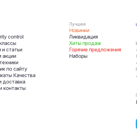
Лучшее
Новинки
ity control
Ликвидация
классы
Хиты продаж
 и статьи
Горячие предложения
и акции
Наборы
техники
к по сайту
каты Качества
и доставка
и контакты