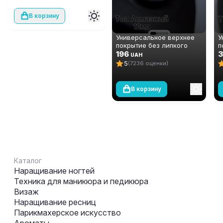
В корзину
Универсальное верхнее
У
покрытие без липкого
п
слоя (топ/финиш) Global
196
с
UAH
Fashion TOP-Алмазный, 12
F
5
(7236 оценки)
мл
3
В корзину
Каталог
Наращивание ногтей
Техника для маникюра и педикюра
Визаж
Наращивание ресниц
Парикмахерское искусство
Ароматы