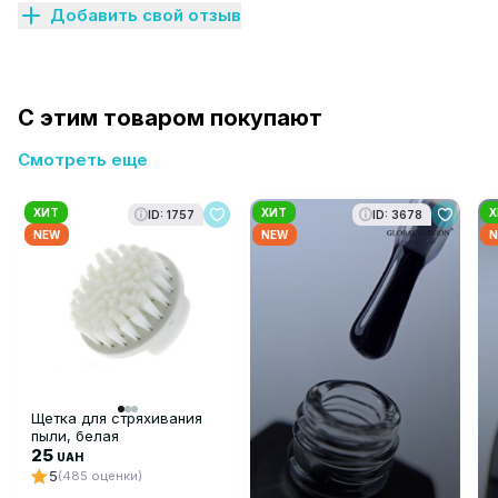
Добавить свой отзыв
С этим товаром покупают
Смотреть еще
ХИТ
ХИТ
Х
ID: 1757
ID: 3678
NEW
NEW
N
Щетка для стряхивания
пыли, белая
25
UAH
5
(485 оценки)