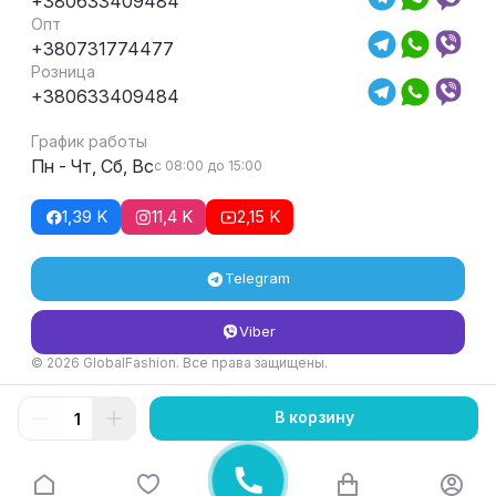
+380633409484
Опт
+380731774477
Розница
+380633409484
График работы
Пн - Чт, Сб, Вс
с 08:00 до 15:00
1,39 K
11,4 K
2,15 K
Telegram
Viber
© 2026 GlobalFashion. Все права защищены.
Условия возврата и обмена товара
В корзину