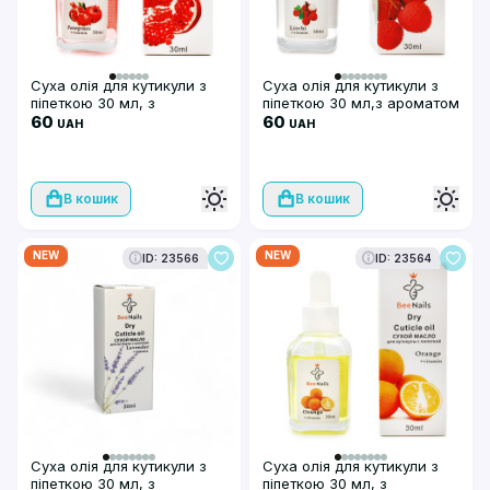
Суха олія для кутикули з
Суха олія для кутикули з
піпеткою 30 мл, з
піпеткою 30 мл,з ароматом
ароматом гранат, Bee Nails
60
лічі, Bee Nails
60
UAH
UAH
В кошик
В кошик
NEW
NEW
ID: 23566
ID: 23564
Суха олія для кутикули з
Суха олія для кутикули з
піпеткою 30 мл, з
піпеткою 30 мл, з