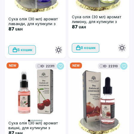
Суха олія (30 мл) аромат
Суха олія (30 мл) аромат
лимону, для кутикули з
лаванди, для кутикули з
піпеткою, Global Fashion
87
UAH
піпеткою, Global Fashion
87
UAH
В кошик
В кошик
NEW
NEW
ID: 22311
ID: 22310
Суха олія (30 мл) аромат
вишні, для кутикули з
піпеткою, Global Fashion
87
UAH