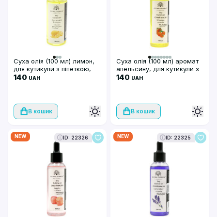
Суха олія (100 мл) лимон,
Суха олія (100 мл) аромат
для кутикули з піпеткою,
апельсину, для кутикули з
Global Fashion
140
піпеткою
140
UAH
UAH
В кошик
В кошик
NEW
NEW
ID: 22326
ID: 22325