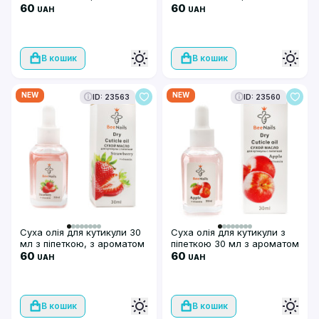
ароматом лаванди, Bee
60
ароматом апельсину, Bee
60
UAH
UAH
Nails
Nails
В кошик
В кошик
NEW
NEW
ID: 23563
ID: 23560
Суха олія для кутикули 30
Суха олія для кутикули з
мл з піпеткою, з ароматом
піпеткою 30 мл з ароматом
полуниця, Bee Nails
60
яблука, Bee Nails
60
UAH
UAH
В кошик
В кошик