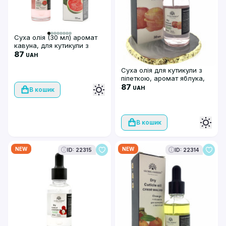
Суха олія (30 мл) аромат
кавуна, для кутикули з
піпеткою, Global Fashion
87
UAH
Суха олія для кутикули з
піпеткою, аромат яблука,
Global Fashion, 30 мл
87
UAH
В кошик
В кошик
NEW
NEW
ID: 22315
ID: 22314