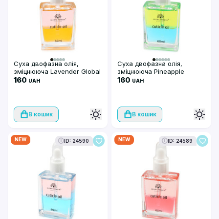
Суха двофазна олія,
Суха двофазна олія,
зміцнююча Lavender Global
зміцнююча Pineapple
Fashion, 60 мл
160
Global Fashion, 60 мл
160
UAH
UAH
В кошик
В кошик
NEW
NEW
ID: 24590
ID: 24589