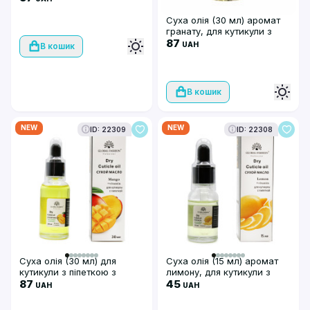
Суха олія (30 мл) аромат
гранату, для кутикули з
піпеткою, Global Fashion
87
UAH
В кошик
В кошик
NEW
NEW
ID: 22309
ID: 22308
Суха олія (30 мл) для
Суха олія (15 мл) аромат
кутикули з піпеткою з
лимону, для кутикули з
ароматом манго, Global
87
піпеткою, Global Fashion
45
UAH
UAH
Fashion