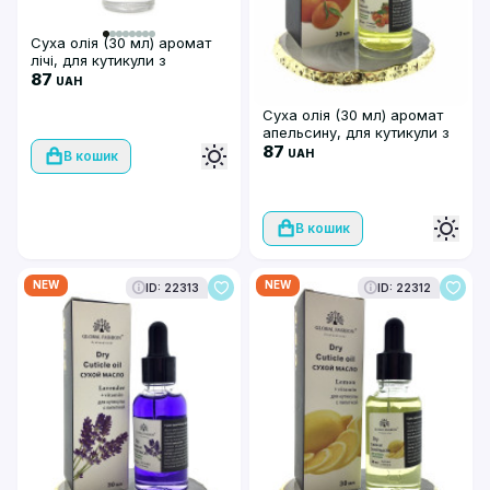
Суха олія (30 мл) аромат
лічі, для кутикули з
піпеткою, Global Fashion
87
UAH
Суха олія (30 мл) аромат
апельсину, для кутикули з
піпеткою, Global Fashion
87
UAH
В кошик
В кошик
NEW
NEW
ID: 22313
ID: 22312