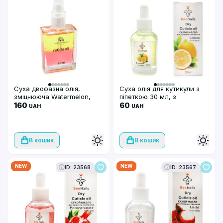
Суха двофазна олія,
Суха олія для кутикули з
зміцнююча Watermelon,
піпеткою 30 мл, з
Global Fashion, 60 мл
160
ароматом лимон, Bee Nails
60
UAH
UAH
В кошик
В кошик
NEW
NEW
ID: 23568
ID: 23567