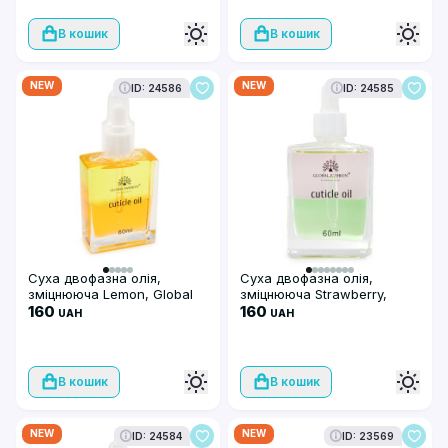
В кошик
В кошик
NEW
NEW
ID: 24586
ID: 24585
Суха двофазна олія,
Суха двофазна олія,
зміцнююча Lemon, Global
зміцнююча Strawberry,
Fashion, 60 мл
160
Global Fashion, 60 мл
160
UAH
UAH
В кошик
В кошик
NEW
NEW
ID: 24584
ID: 23569