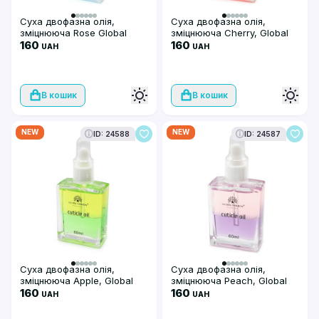
Суха двофазна олія,
Суха двофазна олія,
зміцнююча Rose Global
зміцнююча Cherry, Global
Fashion, 60 мл
160
Fashion, 60 мл
160
UAH
UAH
В кошик
В кошик
NEW
NEW
ID: 24588
ID: 24587
Суха двофазна олія,
Суха двофазна олія,
зміцнююча Apple, Global
зміцнююча Peach, Global
Fashion, 60 мл
160
Fashion, 60 мл
160
UAH
UAH