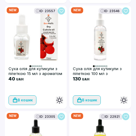
NEW
NEW
ID: 23557
ID: 23546
Суха олія для кутикули з
Суха олія для кутикули з
піпеткою 15 мл з ароматом
піпеткою 100 мл з
лічі, Bee Nails
40
ароматом лічі, Bee Nails
130
UAH
UAH
В кошик
В кошик
NEW
NEW
ID: 23305
ID: 22921