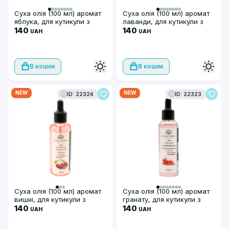
Суха олія (100 мл) аромат
Суха олія (100 мл) аромат
яблука, для кутикули з
лаванди, для кутикули з
піпеткою, Global Fashion
140
піпеткою, Global Fashion
140
UAH
UAH
В кошик
В кошик
NEW
NEW
ID: 22324
ID: 22323
Суха олія (100 мл) аромат
Суха олія (100 мл) аромат
вишні, для кутикули з
гранату, для кутикули з
піпеткою, Global Fashion
140
піпеткою, Global Fashion
140
UAH
UAH