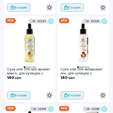
В кошик
В кошик
NEW
NEW
ID: 22322
ID: 22320
Суха олія (100 мл) аромат
Суха олія (100 мл)аромат
манго, для кутикули з
лічі, для кутикули з
піпеткою, Global Fashion
140
піпеткою, Global Fashion
140
UAH
UAH
В кошик
В кошик
NEW
NEW
ID: 22319
ID: 22318