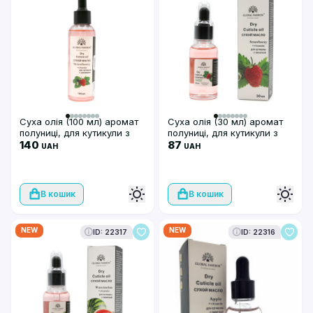
Суха олія (100 мл) аромат
Суха олія (30 мл) аромат
полуниці, для кутикули з
полуниці, для кутикули з
піпеткою, Global Fashion
140
піпеткою, Global Fashion
87
UAH
UAH
В кошик
В кошик
NEW
NEW
ID: 22317
ID: 22316