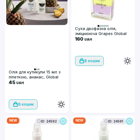
Суха двофазна олія,
зміцнююча Grapes Global
Fashion, 60 мл
160
UAH
В кошик
Олія для кутикули 15 мл з
піпеткою, ананас, Global
Fashion
45
UAH
В кошик
NEW
NEW
ID: 24592
ID: 24591