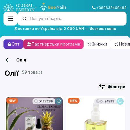
+380633409484
Пошук товарів...
Доставка по Україна від 2 000 UAH — безкоштовно
Опт
Партнерська програма
Знижки
Нови
Олія
Олії
59 товара
Фільтри
NEW
NEW
ID: 27289
ID: 24593