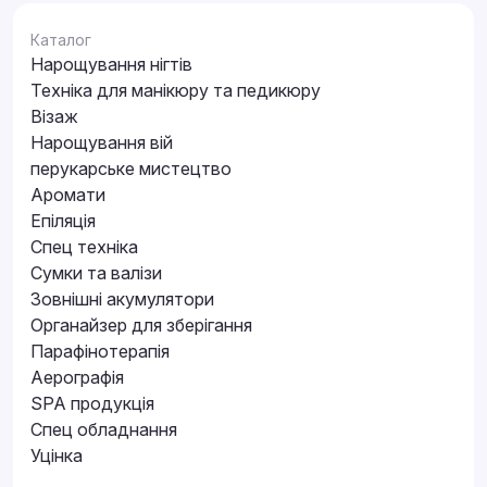
Каталог
Нарощування нігтів
Техніка для манікюру та педикюру
Візаж
Нарощування вій
перукарське мистецтво
Аромати
Епіляція
Спец техніка
Сумки та валізи
Зовнішні акумулятори
Органайзер для зберігання
Парафінотерапія
Аерографія
SPA продукція
Спец обладнання
Уцінка