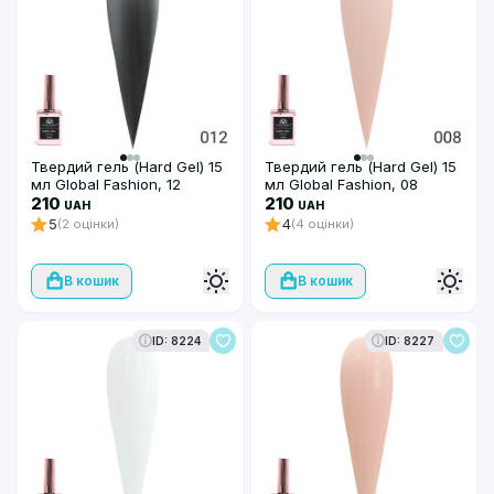
Твердий гель (Hard Gel) 15
Твердий гель (Hard Gel) 15
мл Global Fashion, 12
мл Global Fashion, 08
(чорний), 15 мл (чорний)
210
210
UAH
UAH
5
4
(2 оцінки)
(4 оцінки)
В кошик
В кошик
ID: 8224
ID: 8227