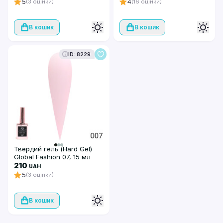
5
4
(3 оцінки)
(16 оцінки)
В кошик
В кошик
ID: 8229
Твердий гель (Hard Gel)
Global Fashion 07, 15 мл
210
UAH
5
(3 оцінки)
В кошик