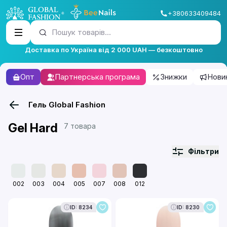
+380633409484
Пошук товарів...
Доставка по Україна від 2 000 UAH — безкоштовно
Опт
Партнерська програма
Знижки
Нови
Гель Global Fashion
Gel Hard
7 товара
Фільтри
002
003
004
005
007
008
012
ID: 8234
ID: 8230