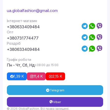
ua.globalfashion@gmail.com
Інтернет-магазин
+380633409484
Опт
+380731774477
Роздріб
+380633409484
Графік роботи
Пн - Чт, Сб, Нд
з 08:00 до 15:00
1,39 K
11,4 K
2,15 K
Telegram
Viber
© 2026 GlobalFashion. Всі права захищені.