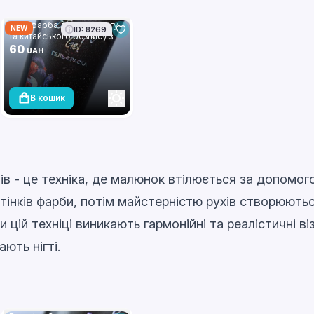
Гель фарба для стемпінгу
NEW
ID: 8269
та китайського розпису з
шимером Global Fashion, 8
60
UAH
мл 003
В кошик
тів - це техніка, де малюнок втілюється за допомог
дтінків фарби, потім майстерністю рухів створюють
 цій техніці виникають гармонійні та реалістичні ві
ють нігті.