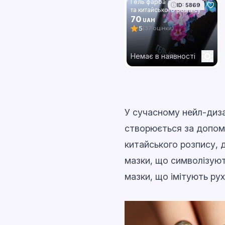
Гель фарба для стемпінгу
ID: 5869
та китайського розпису
Global Fashion, червоний,
70
UAH
8 мл 03
5
(37 оцінки)
Немає в наявності
У сучасному нейл-дизай
створюється за допомо
китайського розпису, 
мазки, що символізую
мазки, що імітують рух