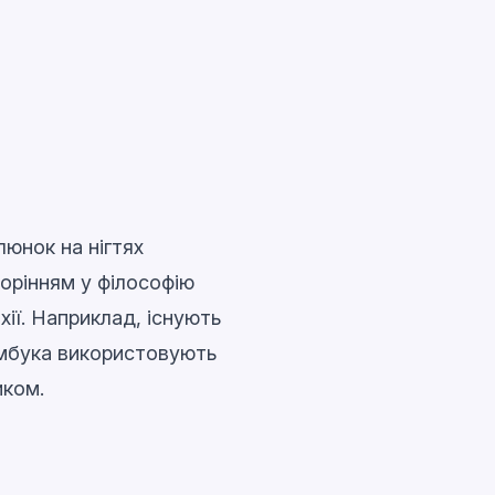
люнок на нігтях
орінням у філософію
ії. Наприклад, існують
амбука використовують
иком.