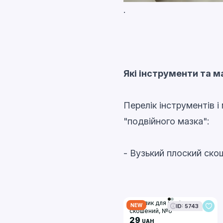
.
Які інструменти та м
Перелік інструментів і
"подвійного мазка":
- Вузький плоский ско
Пензлик для манікюру
NEW
ID: 5743
скошений, №6
29
UAH