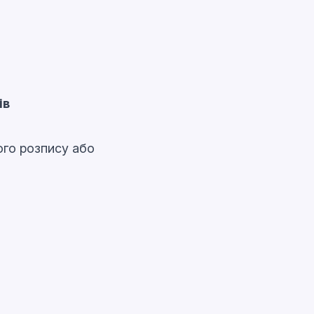
ів
ого розпису або