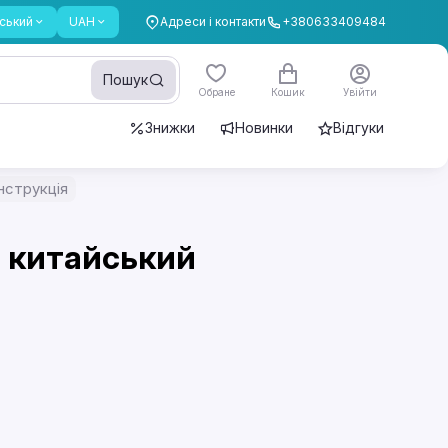
ський
UAH
Адреси і контакти
+380633409484
Пошук
Обране
Кошик
Увійти
Знижки
Новинки
Відгуки
інструкція
и китайський