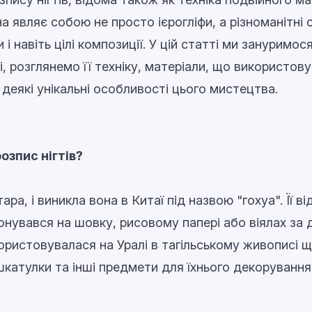
а являє собою не просто ієрогліфи, а різноманітні о
 і навіть цілі композиції. У цій статті ми зануримося
, розглянемо її техніку, матеріали, що використов
деякі унікальні особливості цього мистецтва.
озпис нігтів?
ра, і виникла вона в Китаї під назвою "гохуа". Її в
нувався на шовку, рисовому папері або віялах за 
ористовувалася на Уралі в тагільському живописі щ
катулки та інші предмети для їхнього декорування