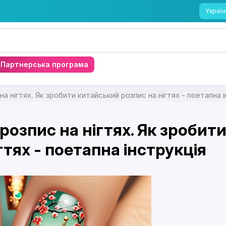
Україн
Партнерська програма
а нігтях. Як зробити китайський розпис на нігтях - поетапна 
розпис на нігтях. Як зробит
гтях - поетапна інструкція