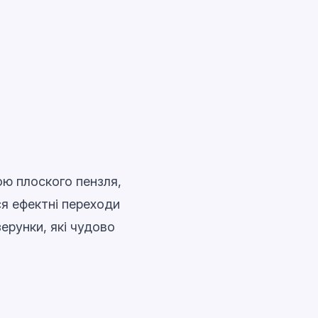
ою плоского пензля,
ся ефектні переходи
зерунки, які чудово