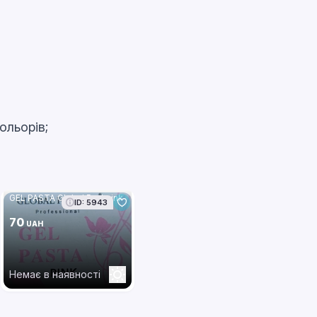
ольорів;
GEL PASTA Global 5 ml pink
ID: 5943
70
UAH
Немає в наявності