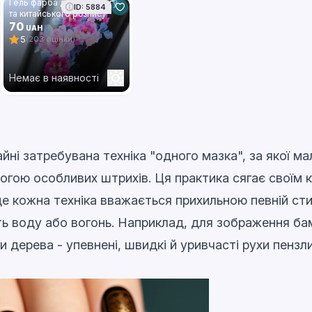
Гель фарба для стемпінгу
ID: 5884
та китайського розпису
Global Fashion, black, 8 мл
70
UAH
01
5
(203 оцінки)
Немає в наявності
ні затребувана техніка "одного мазка", за якої ма
гою особливих штрихів. Ця практика сягає своїм к
де кожна техніка вважається прихильною певній стих
ть воду або вогонь. Наприклад, для зображення б
и дерева - упевнені, швидкі й уривчасті рухи пензл