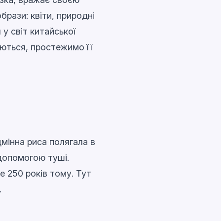
брази: квіти, природні
 у світ китайської
уються, простежимо її
ідмінна риса полягала в
допомогою туші.
е 250 років тому. Тут
.