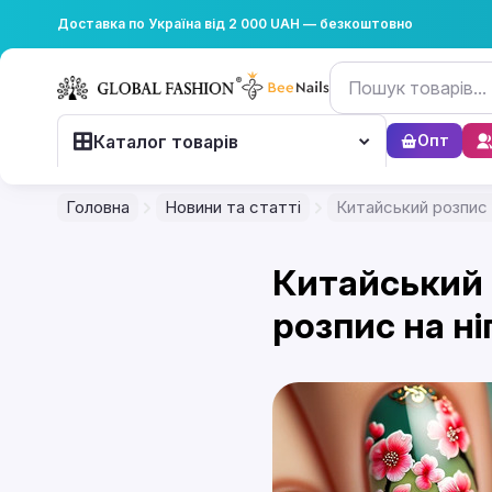
Доставка по Україна від 2 000 UAH — безкоштовно
Каталог товарів
Опт
Головна
Новини та статті
Китайський розпис н
Китайський 
розпис на ні