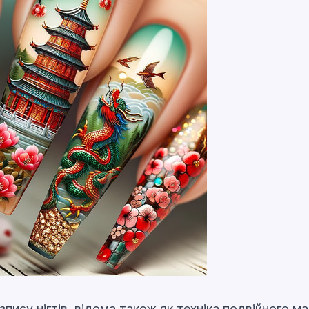
зпису нігтів, відома також як техніка подвійного м