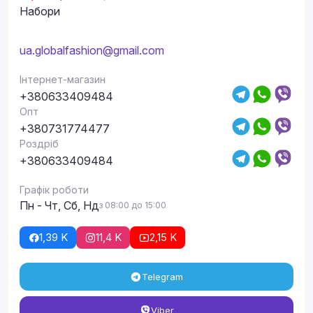
Набори
ua.globalfashion@gmail.com
Інтернет-магазин
+380633409484
Опт
+380731774477
Роздріб
+380633409484
Графік роботи
Пн - Чт, Сб, Нд
з 08:00 до 15:00
1,39 K
11,4 K
2,15 K
Telegram
Viber