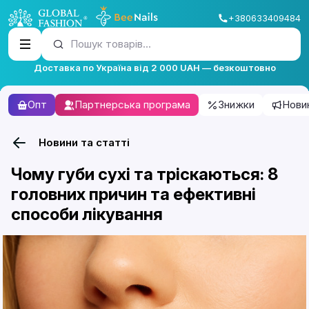
+380633409484
Пошук товарів...
Доставка по Україна від 2 000 UAH — безкоштовно
Опт
Партнерська програма
Знижки
Нови
Новини та статті
Чому губи сухі та тріскаються: 8
головних причин та ефективні
способи лікування