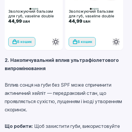
Зволожуючий бальзам
Зволожуючий бальзам
для губ, vaseline double
для губ, vaseline double
moisturizing lip balm,
44,99
moisturizing lip balm,
44,99
UAH
UAH
Global Fashion, Mint
Global Fashion, Orange
В кошик
В кошик
2. Накопичувальний вплив ультрафіолетового
випромінювання
Вплив сонця на губи без SPF може спричинити
актиничний хейліт — передраковий стан, що
проявляється сухістю, лущенням і іноді утворенням
скоринок.
Що робити:
Щоб захистити губи, використовуйте