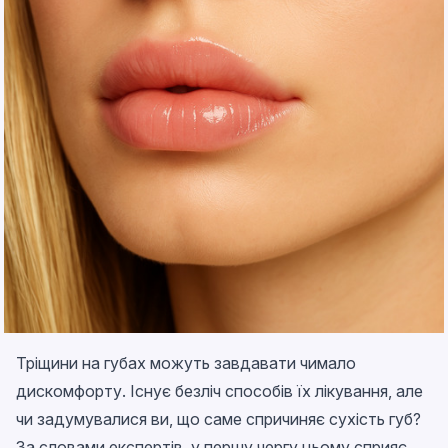
Тріщини на губах можуть завдавати чимало
дискомфорту. Існує безліч способів їх лікування, але
чи задумувалися ви, що саме спричиняє сухість губ?
За словами експертів, у першу чергу цьому сприяє