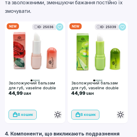
та зволоженими, зменшуючи бажання постійно їх
змочувати.
NEW
NEW
ID: 25036
ID: 25039
Зволожуючий бальзам
Зволожуючий бальзам
для губ, vaseline double
для губ, vaseline double
moisturizing lip balm,
44,99
moisturizing lip balm,
44,99
UAH
UAH
Global Fashio, Rose
Global Fashion, Olive
В кошик
В кошик
4. Компоненти, що викликають подразнення