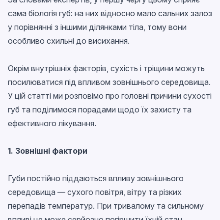
сама біологія губ: на них відносно мало сальних залоз
у порівнянні з іншими ділянками тіла, тому вони
особливо схильні до висихання.
Окрім внутрішніх факторів, сухість і тріщини можуть
посилюватися під впливом зовнішнього середовища.
У цій статті ми розповімо про головні причини сухості
губ та поділимося порадами щодо їх захисту та
ефективного лікування.
1. Зовнішні фактори
Губи постійно піддаються впливу зовнішнього
середовища — сухого повітря, вітру та різких
перепадів температур. При тривалому та сильному
впливі це може серйозно погіршити їхній стан.