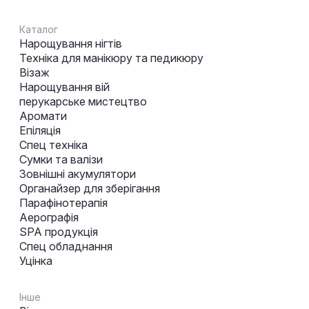
Каталог
Нарощування нігтів
Техніка для манікюру та педикюру
Візаж
Нарощування вій
перукарське мистецтво
Аромати
Епіляція
Спец техніка
Сумки та валізи
Зовнішні акумулятори
Органайзер для зберігання
Парафінотерапія
Аерографія
SPA продукція
Спец обладнання
Уцінка
Інше