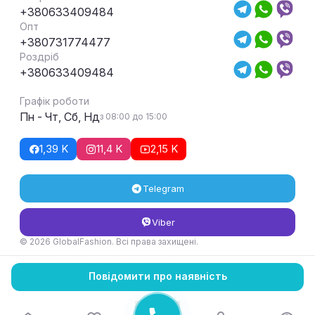
+380633409484
Опт
+380731774477
Роздріб
+380633409484
Графік роботи
Пн - Чт, Сб, Нд
з 08:00 до 15:00
1,39 K
11,4 K
2,15 K
Telegram
Viber
© 2026 GlobalFashion. Всі права захищені.
Умови повернення та обміну товару
Повідомити про наявність