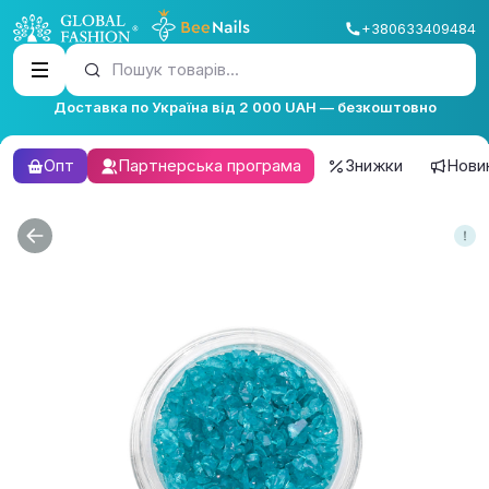
+380633409484
Пошук товарів...
Доставка по Україна від 2 000 UAH — безкоштовно
Опт
Партнерська програма
Знижки
Нови