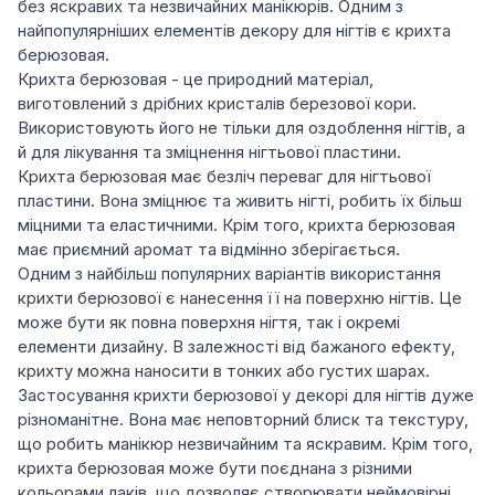
без яскравих та незвичайних манікюрів. Одним з
найпопулярніших елементів декору для нігтів є крихта
берюзовая.
Крихта берюзовая - це природний матеріал,
виготовлений з дрібних кристалів березової кори.
Використовують його не тільки для оздоблення нігтів, а
й для лікування та зміцнення нігтьової пластини.
Крихта берюзовая має безліч переваг для нігтьової
пластини. Вона зміцнює та живить нігті, робить їх більш
міцними та еластичними. Крім того, крихта берюзовая
має приємний аромат та відмінно зберігається.
Одним з найбільш популярних варіантів використання
крихти берюзової є нанесення її на поверхню нігтів. Це
може бути як повна поверхня нігтя, так і окремі
елементи дизайну. В залежності від бажаного ефекту,
крихту можна наносити в тонких або густих шарах.
Застосування крихти берюзової у декорі для нігтів дуже
різноманітне. Вона має неповторний блиск та текстуру,
що робить манікюр незвичайним та яскравим. Крім того,
крихта берюзовая може бути поєднана з різними
кольорами лаків, що дозволяє створювати неймовірні