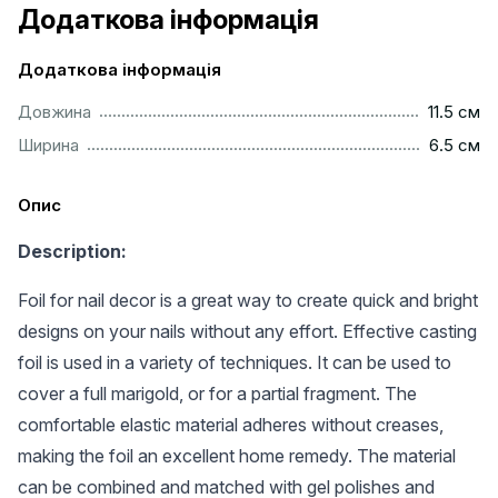
Додаткова інформація
Додаткова інформація
...............................................................................................
Довжина
11.5 см
...............................................................................................
Ширина
6.5 см
Опис
Description:
Foil for nail decor is a great way to create quick and bright
designs on your nails without any effort. Effective casting
foil is used in a variety of techniques. It can be used to
cover a full marigold, or for a partial fragment. The
comfortable elastic material adheres without creases,
making the foil an excellent home remedy. The material
can be combined and matched with gel polishes and