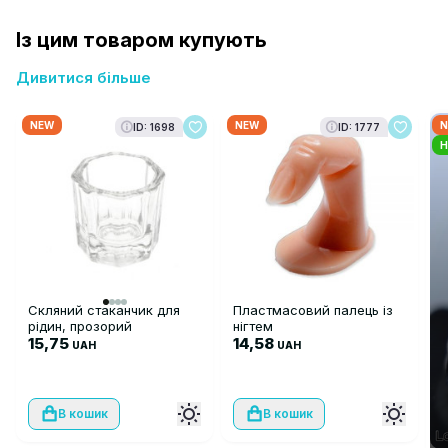
Із цим товаром купують
Дивитися більше
NEW
NEW
N
ID: 1698
ID: 1777
H
Скляний стаканчик для
Пластмасовий палець із
рідин, прозорий
нігтем
15,75
14,58
UAH
UAH
В кошик
В кошик