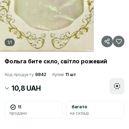
1
/
1
Фольга бите скло, світло рожевий
Код продукту
9842
Купив
11 шт
10,8 UAH
багато
11
продано
на складі