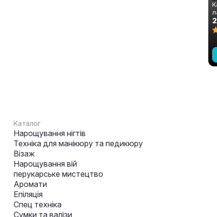
К
л
S
C
Каталог
Нарощування нігтів
Техніка для манікюру та педикюру
Візаж
Нарощування вій
перукарське мистецтво
Аромати
Епіляція
Спец техніка
Сумки та валізи