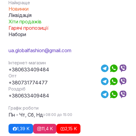
Найкраще
Новинки
Ліквідація
Хіти продажів
Гарячі пропозиції
Набори
ua.globalfashion@gmail.com
Інтернет-магазин
+380633409484
Опт
+380731774477
Роздріб
+380633409484
Графік роботи
Пн - Чт, Сб, Нд
з 08:00 до 15:00
1,39 K
11,4 K
2,15 K