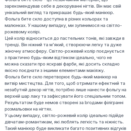
зарекомендував себе в декоруванні нігтів. Він має свій
унікальний вигляд та прикрашає будь-який манікюр.
Фольга бите скло доступна в різних кольорах та
малюнках. У нашому випадку, ми зупинимося на світло-
рожевому колірі.
Цей колір відноситься до пастельних тонів, які завжди в
тренді. Він ніжний та м'який, створюючи легку та дуже
жіночну атмосферу. Світло-рожевий колір поєднується
з практично будь-яким відтінком ідеально, чого не
можна сказати про яскраві фарби, які досить складно
якісно поєднати з іншими елементами макіяжу.
Фольга бите скло перетворює будь-який манікюр на
витвір мистецтва. Для того, щоб отримати ефектний та
незабутній декор нігтів, потрібно лише нанести фольгу на
верхній шар лаку та зафіксувати його спеціальним топом.
Результатом буде немов створені за bгодами філігранні
розмальовки на нігтях.
У цьому випадку, світло-рожевий колір ідеально підійде
дівчатам-романтикам, які люблять легкість та ніжність.
Такий манікюр буде викликати багато позитивних відгуків