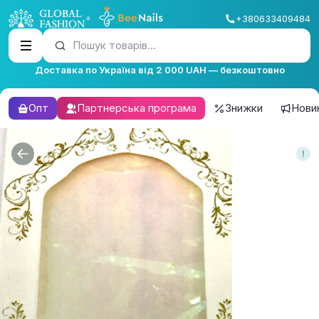
+380633409484
Пошук товарів...
Доставка по Україна від 2 000 UAH — безкоштовно
Опт
Партнерська програма
Знижки
Нови