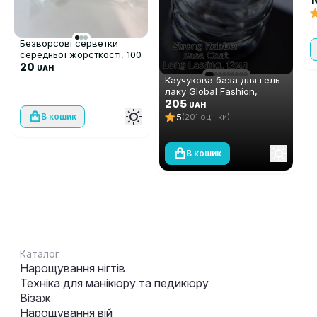
1
Безворсові серветки
середньої жорсткості, 100
шт
20
UAH
Каучукова база для гель-
лаку Global Fashion,
Strong Long Lasting Base
205
UAH
Coat, 12 мл
5
В кошик
(201 оцінки)
В кошик
Каталог
Нарощування нігтів
Техніка для манікюру та педикюру
Візаж
Нарощування вій