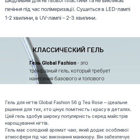
шкідливим для нігтьової пластини та не викликає
печіння під час полімеризації. Сушиться в LED-лампі
1-2 хвилини, в UV-лампі – 2-3 хвилини.
Гель для нігтів Global Fashion 56 g Tea Rose – ідеальне
рішення для тих, хто цінує помітність і красу в деталях.
Цей гель здобув широку популярність серед майстрів
нарощування нігтів.
Гель має солодкий аромат чаю, який додає особливої
атмосфери під час виконання манікюру. Він забезпечує