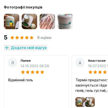
Фотографії покупців
5
8 оцінки
Додати свій відгук
Лилия
Анастасия
Л
А
14.10.2022 06:39
19.07.2022 
Відмінний гель
Термін придатнос
закінчується і йд
гелів, гель густий
міцний і самовирі
нігтях.