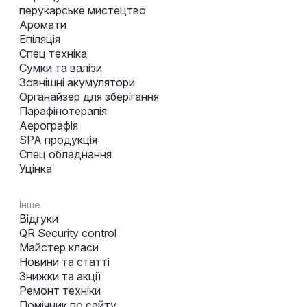
перукарське мистецтво
Аромати
Епіляція
Спец техніка
Сумки та валізи
Зовнішні акумулятори
Органайзер для зберігання
Парафінотерапія
Аерографія
SPA продукція
Спец обладнання
Уцінка
Інше
Відгуки
QR Security control
Майстер класи
Новини та статті
Знижки та акції
Ремонт техніки
Помічник по сайту