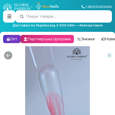
+380633409484
Пошук товарів...
Доставка по Україна від 2 000 UAH — безкоштовно
Опт
Партнерська програма
Знижки
Нови