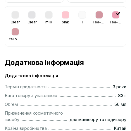
Clear
Clear
milk
pink
T
Tea-Rose
Tea-Rose
Yellowish
Додаткова інформація
Додаткова інформація
...............................................................................................
Термін придатності
3 роки
...................................................................................................
Вага товару з упаковкою
83 г
................................................................................................
Об'єм
56 мл
Призначення косметичного
..........................................................
засобу
для манікюру та педикюру
................................................................................................
Країна виробництва
Китай