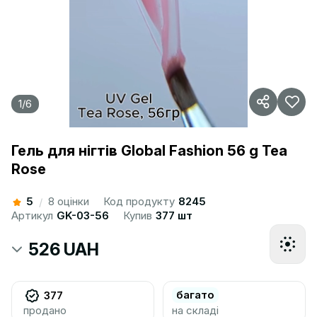
1
/
6
Гель для нігтів Global Fashion 56 g Tea
Rose
5
8 оцінки
Код продукту
8245
/
Артикул
GK-03-56
Купив
377 шт
526 UAH
багато
377
продано
на складі