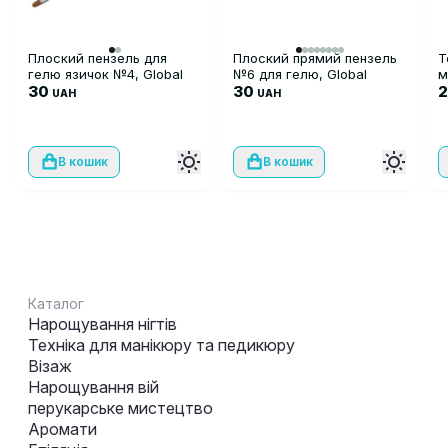
Плоский пензель для
Плоский прямий пензель
Т
гелю язичок №4, Global
№6 для гелю, Global
м
Fashion
30
Fashion
30
UAH
UAH
В кошик
В кошик
Каталог
Нарощування нігтів
Техніка для манікюру та педикюру
Візаж
Нарощування вій
перукарське мистецтво
Аромати