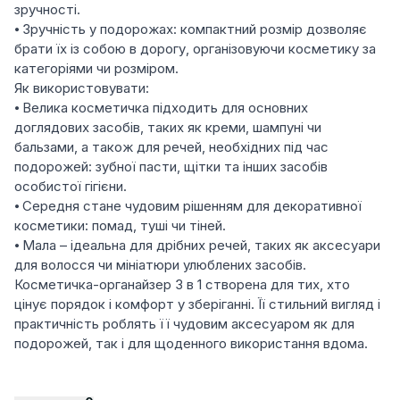
зручності.
⦁ Зручність у подорожах: компактний розмір дозволяє
брати їх із собою в дорогу, організовуючи косметику за
категоріями чи розміром.
Як використовувати:
⦁ Велика косметичка підходить для основних
доглядових засобів, таких як креми, шампуні чи
бальзами, а також для речей, необхідних під час
подорожей: зубної пасти, щітки та інших засобів
особистої гігієни.
⦁ Середня стане чудовим рішенням для декоративної
косметики: помад, туші чи тіней.
⦁ Мала – ідеальна для дрібних речей, таких як аксесуари
для волосся чи мініатюри улюблених засобів.
Косметичка-органайзер 3 в 1 створена для тих, хто
цінує порядок і комфорт у зберіганні. Її стильний вигляд і
практичність роблять її чудовим аксесуаром як для
подорожей, так і для щоденного використання вдома.