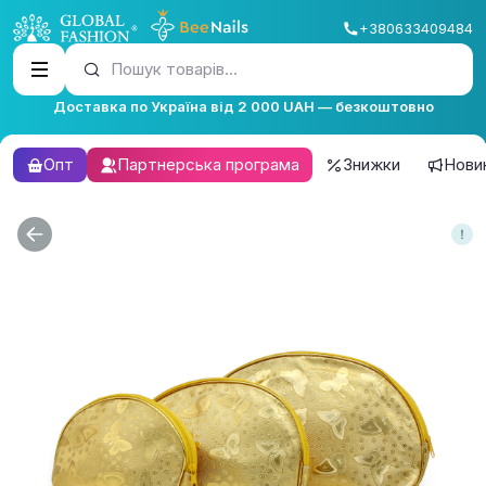
+380633409484
Пошук товарів...
Доставка по Україна від 2 000 UAH — безкоштовно
Опт
Партнерська програма
Знижки
Нови