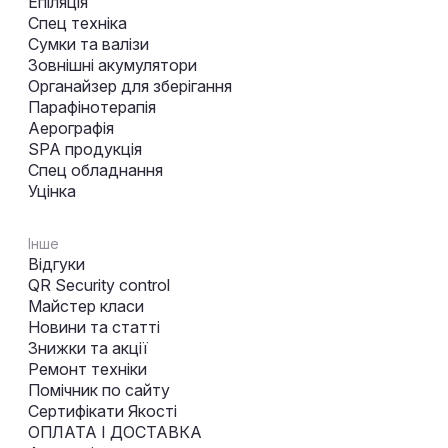
Епіляція
Спец техніка
Сумки та валізи
Зовнішні акумулятори
Органайзер для зберігання
Парафінотерапія
Аерографія
SPA продукція
Спец обладнання
Уцінка
Інше
Відгуки
QR Security control
Майстер класи
Новини та статті
Знижки та акції
Ремонт техніки
Помічник по сайту
Сертифікати Якості
ОПЛАТА І ДОСТАВКА