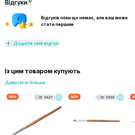
0
Відгуки
Відгуків поки що немає, але ваш може
стати першим
Додати свій відгук
Із цим товаром купують
Дивитися більше
NEW
NEW
N
ID: 5627
ID: 5656