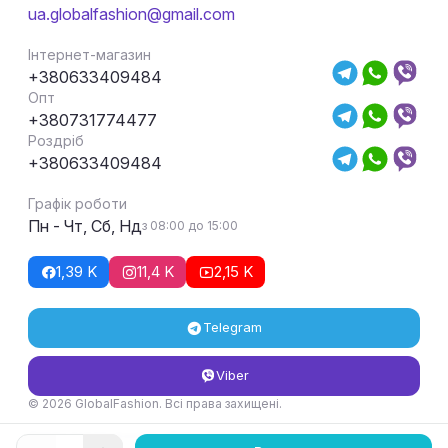
ua.globalfashion@gmail.com
Інтернет-магазин
+380633409484
Опт
+380731774477
Роздріб
+380633409484
Графік роботи
Пн - Чт, Сб, Нд
з 08:00 до 15:00
1,39 K
11,4 K
2,15 K
Telegram
Viber
© 2026 GlobalFashion. Всі права захищені.
Умови повернення та обміну товару