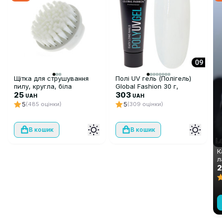
Щітка для струшування
Полі UV гель (Полігель)
пилу, кругла, біла
Global Fashion 30 г,
25
прозорий 09
303
UAH
UAH
5
5
(485 оцінки)
(309 оцінки)
В кошик
В кошик
К
л
S
C