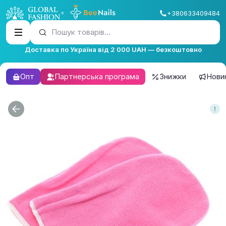
+380633409484
Пошук товарів...
Доставка по Україна від 2 000 UAH — безкоштовно
Опт
Партнерська програма
Знижки
Нови