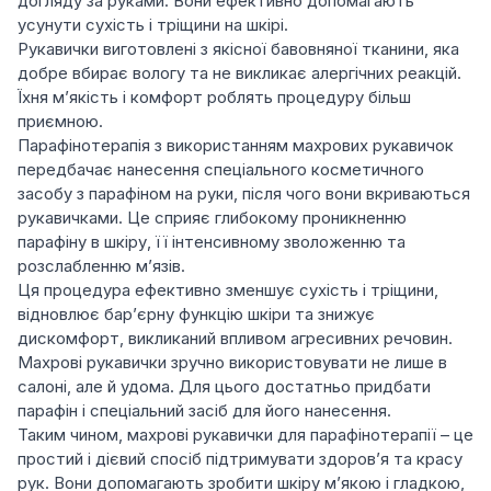
догляду за руками. Вони ефективно допомагають
усунути сухість і тріщини на шкірі.
Рукавички виготовлені з якісної бавовняної тканини, яка
добре вбирає вологу та не викликає алергічних реакцій.
Їхня м’якість і комфорт роблять процедуру більш
приємною.
Парафінотерапія з використанням махрових рукавичок
передбачає нанесення спеціального косметичного
засобу з парафіном на руки, після чого вони вкриваються
рукавичками. Це сприяє глибокому проникненню
парафіну в шкіру, її інтенсивному зволоженню та
розслабленню м’язів.
Ця процедура ефективно зменшує сухість і тріщини,
відновлює бар’єрну функцію шкіри та знижує
дискомфорт, викликаний впливом агресивних речовин.
Махрові рукавички зручно використовувати не лише в
салоні, але й удома. Для цього достатньо придбати
парафін і спеціальний засіб для його нанесення.
Таким чином, махрові рукавички для парафінотерапії – це
простий і дієвий спосіб підтримувати здоров’я та красу
рук. Вони допомагають зробити шкіру м’якою і гладкою,