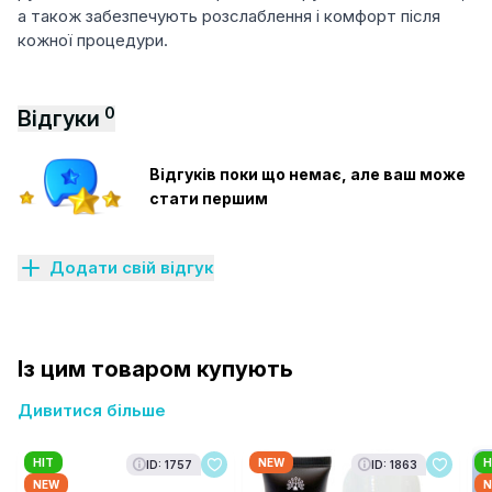
а також забезпечують розслаблення і комфорт після
кожної процедури.
0
Відгуки
Відгуків поки що немає, але ваш може
стати першим
Додати свій відгук
Із цим товаром купують
Дивитися більше
HIT
NEW
H
ID: 1757
ID: 1863
NEW
N