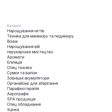
Каталог
Нарощування нігтів
Техніка для манікюру та педикюру
Візаж
Нарощування вій
перукарське мистецтво
Аромати
Епіляція
Спец техніка
Сумки та валізи
Зовнішні акумулятори
Органайзер для зберігання
Парафінотерапія
Аерографія
SPA продукція
Спец обладнання
Уцінка