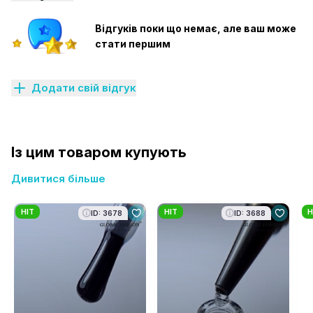
Відгуків поки що немає, але ваш може
стати першим
Додати свій відгук
Із цим товаром купують
Дивитися більше
HIT
HIT
H
ID: 3678
ID: 3688