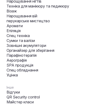
Нарощування нігтів
Техніка для манікюру та педикюру
Візаж
Нарощування вій
перукарське мистецтво
Аромати
Епіляція
Спец техніка
Сумки та валізи
Зовнішні акумулятори
Органайзер для зберігання
Парафінотерапія
Аерографія
SPA продукція
Спец обладнання
Уцінка
Інше
Відгуки
QR Security control
Майстер класи