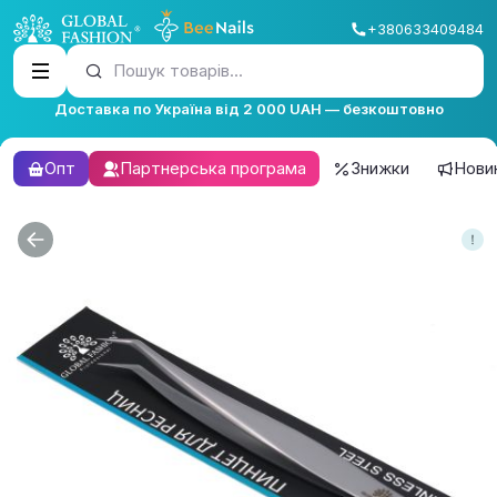
+380633409484
Пошук товарів...
Доставка по Україна від 2 000 UAH — безкоштовно
Опт
Партнерська програма
Знижки
Нови