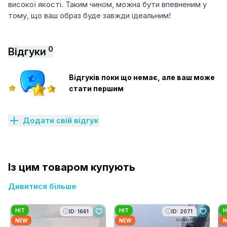
високої якості. Таким чином, можна бути впевненим у
тому, що ваш образ буде завжди ідеальним!
0
Відгуки
Відгуків поки що немає, але ваш може
стати першим
Додати свій відгук
Із цим товаром купують
Дивитися більше
HIT
HIT
H
ID: 1661
ID: 2071
NEW
NEW
N