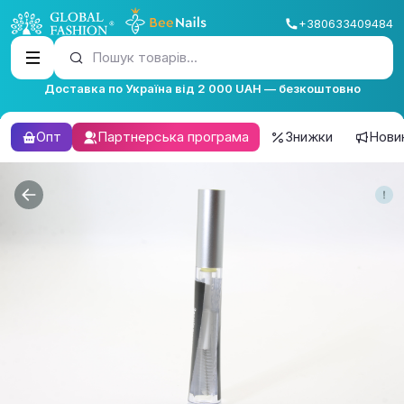
+380633409484
Пошук товарів...
Доставка по Україна від 2 000 UAH — безкоштовно
Опт
Партнерська програма
Знижки
Нови