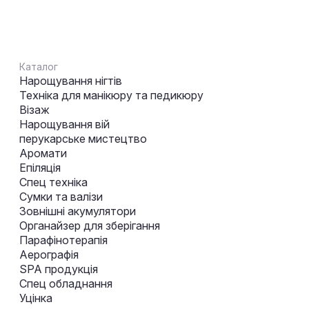
Каталог
Нарощування нігтів
Техніка для манікюру та педикюру
Візаж
Нарощування вій
перукарське мистецтво
Аромати
Епіляція
Спец техніка
Сумки та валізи
Зовнішні акумулятори
Органайзер для зберігання
Парафінотерапія
Аерографія
SPA продукція
Спец обладнання
Уцінка