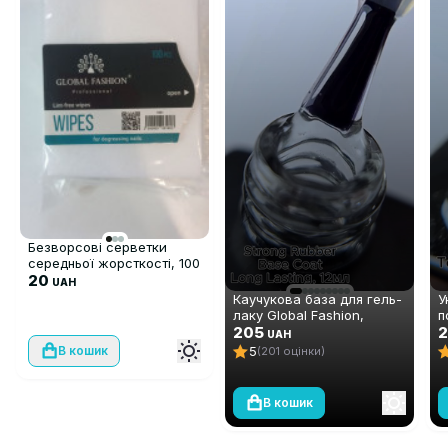
Безворсові серветки
середньої жорсткості, 100
шт
20
UAH
Каучукова база для гель-
У
лаку Global Fashion,
п
Strong Long Lasting Base
205
ш
2
UAH
Coat, 12 мл
D
5
В кошик
(201 оцінки)
В кошик