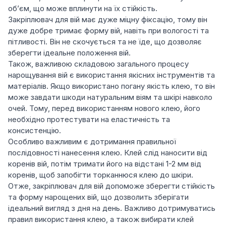
об’єм, що може вплинути на їх стійкість.
Закріплювач для вій має дуже міцну фіксацію, тому він
дуже добре тримає форму вій, навіть при вологості та
пітливості. Він не скочується та не їде, що дозволяє
зберегти ідеальне положення вій.
Також, важливою складовою загального процесу
нарощування вій є використання якісних інструментів та
матеріалів. Якщо використано погану якість клею, то він
може завдати шкоди натуральним віям та шкірі навколо
очей. Тому, перед використанням нового клею, його
необхідно протестувати на еластичність та
консистенцію.
Особливо важливим є дотримання правильної
послідовності нанесення клею. Клей слід наносити від
коренів вій, потім тримати його на відстані 1-2 мм від
коренів, щоб запобігти торканнюся клею до шкіри.
Отже, закріплювач для вій допоможе зберегти стійкість
та форму нарощених вій, що дозволить зберігати
ідеальний вигляд з дня на день. Важливо дотримуватись
правил використання клею, а також вибирати клей