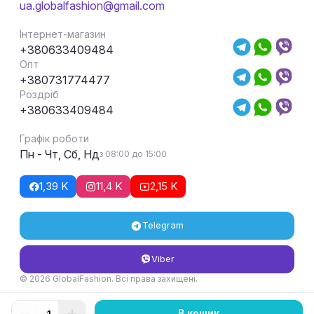
ua.globalfashion@gmail.com
Інтернет-магазин
+380633409484
Опт
+380731774477
Роздріб
+380633409484
Графік роботи
Пн - Чт, Сб, Нд
з 08:00 до 15:00
1,39 K
11,4 K
2,15 K
Telegram
Viber
© 2026 GlobalFashion. Всі права захищені.
Умови повернення та обміну товару
В кошик