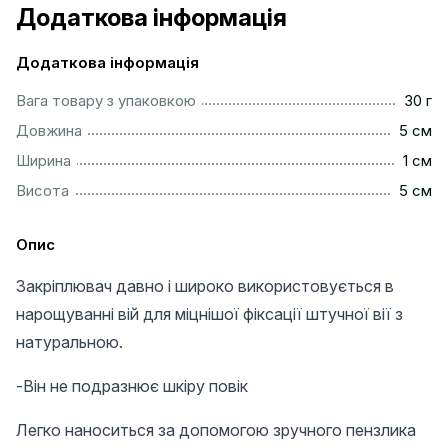
Додаткова інформація
Додаткова інформація
...................................................................................................
Вага товару з упаковкою
30 г
..................................................................................................
Довжина
5 см
...................................................................................................
Ширина
1 см
..................................................................................................
Висота
5 см
Опис
Закріплювач давно і широко використовується в
нарощуванні вій для міцнішої фіксації штучної вії з
натуральною.
-Він не подразнює шкіру повік
Легко наноситься за допомогою зручного пензлика