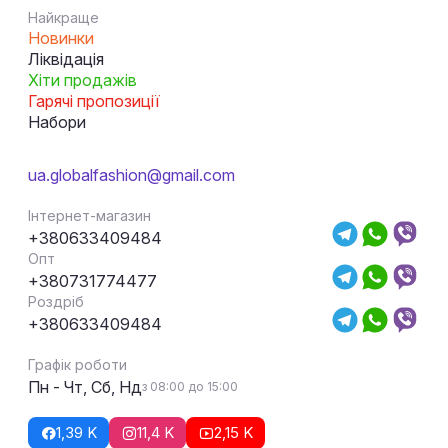
Найкраще
Новинки
Ліквідація
Хіти продажів
Гарячі пропозиції
Набори
ua.globalfashion@gmail.com
Інтернет-магазин
+380633409484
Опт
+380731774477
Роздріб
+380633409484
Графік роботи
Пн - Чт, Сб, Нд
з 08:00 до 15:00
1,39 K
11,4 K
2,15 K