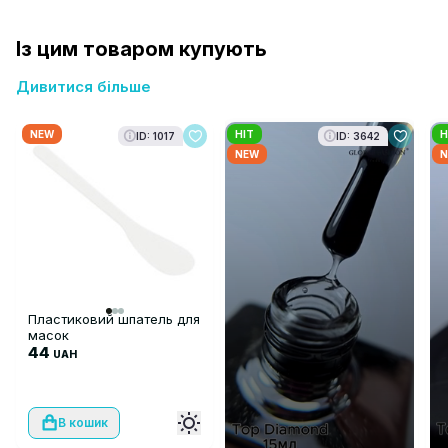
Із цим товаром купують
Дивитися більше
NEW
HIT
H
ID: 1017
ID: 3642
NEW
N
Пластиковий шпатель для
масок
44
UAH
В кошик