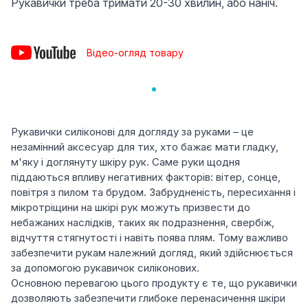
Рукавички треба тримати 20-30 хвилин, або наніч.
Відео-огляд товару
Рукавички силіконові для догляду за руками – це
незамінний аксесуар для тих, хто бажає мати гладку,
м'яку і доглянуту шкіру рук. Саме руки щодня
піддаються впливу негативних факторів: вітер, сонце,
повітря з пилом та брудом. Забрудненість, пересихання і
мікротріщини на шкірі рук можуть призвести до
небажаних наслідків, таких як подразнення, свербіж,
відчуття стягнутості і навіть поява плям. Тому важливо
забезпечити рукам належний догляд, який здійснюється
за допомогою рукавичок силіконових.
Основною перевагою цього продукту є те, що рукавички
дозволяють забезпечити глибоке перенасичення шкіри