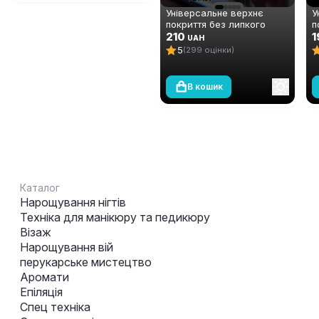
Універсальне верхнє
У
покриття без липкого
п
шару Global Fashion TOP-
210
ш
1
UAH
Diamond 15 мл (топ/фініш)
А
5
(299 оцінки)
м
В кошик
Каталог
Нарощування нігтів
Техніка для манікюру та педикюру
Візаж
Нарощування вій
перукарське мистецтво
Аромати
Епіляція
Спец техніка