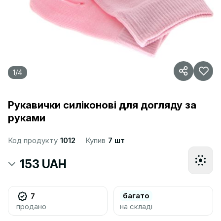
1
/
4
Рукавички силіконові для догляду за
руками
Код продукту
1012
Купив
7 шт
153 UAH
багато
7
продано
на складі