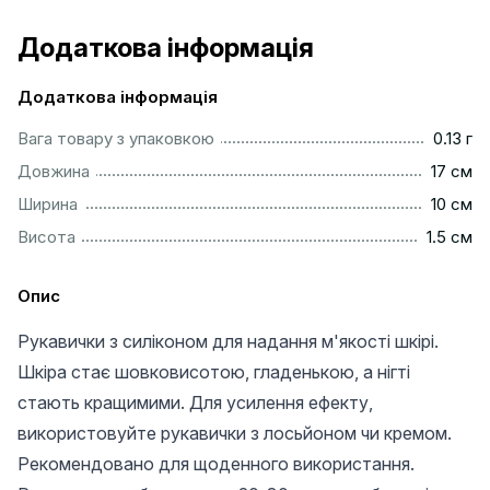
Додаткова інформація
Додаткова інформація
.................................................................................................
Вага товару з упаковкою
0.13 г
.................................................................................................
Довжина
17 см
.................................................................................................
Ширина
10 см
................................................................................................
Висота
1.5 см
Опис
Рукавички з силіконом для надання м'якості шкірі.
Шкіра стає шовковисотою, гладенькою, а нігті
стають кращимими. Для усилення ефекту,
використовуйте рукавички з лосьйоном чи кремом.
Рекомендовано для щоденного використання.