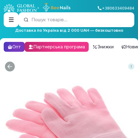
+380633409484
Пошук товарів...
Доставка по Україна від 2 000 UAH — безкоштовно
Опт
Партнерська програма
Знижки
Нови