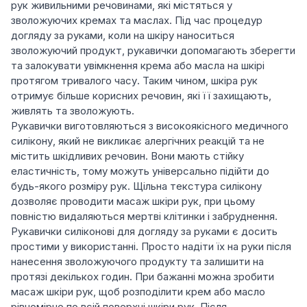
рук живильними речовинами, які містяться у
зволожуючих кремах та маслах. Під час процедур
догляду за руками, коли на шкіру наноситься
зволожуючий продукт, рукавички допомагають зберегти
та залокувати увімкнення крема або масла на шкірі
протягом тривалого часу. Таким чином, шкіра рук
отримує більше корисних речовин, які її захищають,
живлять та зволожують.
Рукавички виготовляються з високоякісного медичного
силікону, який не викликає алергічних реакцій та не
містить шкідливих речовин. Вони мають стійку
еластичність, тому можуть універсально підійти до
будь-якого розміру рук. Щільна текстура силікону
дозволяє проводити масаж шкіри рук, при цьому
повністю видаляються мертві клітинки і забруднення.
Рукавички силіконові для догляду за руками є досить
простими у використанні. Просто надіти їх на руки після
нанесення зволожуючого продукту та залишити на
протязі декількох годин. При бажанні можна зробити
масаж шкіри рук, щоб розподілити крем або масло
рівномірно по всій поверхні шкіри рук. Після