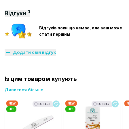
0
Відгуки
Відгуків поки що немає, але ваш може
стати першим
Додати свій відгук
Із цим товаром купують
Дивитися більше
NEW
NEW
N
ID: 5453
ID: 8042
HIT
HIT