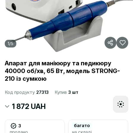
1
/
5
Апарат для манікюру та педикюру
40000 об/хв, 65 Вт, модель STRONG-
210 із сумкою
Код продукту
27313
Купив
3 шт
1 872 UAH
багато
3
продано
на складі