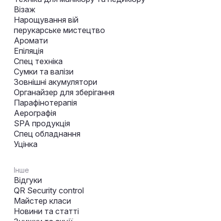
Візаж
Нарощування вій
перукарське мистецтво
Аромати
Епіляція
Спец техніка
Сумки та валізи
Зовнішні акумулятори
Органайзер для зберігання
Парафінотерапія
Аерографія
SPA продукція
Спец обладнання
Уцінка
Інше
Відгуки
QR Security control
Майстер класи
Новини та статті