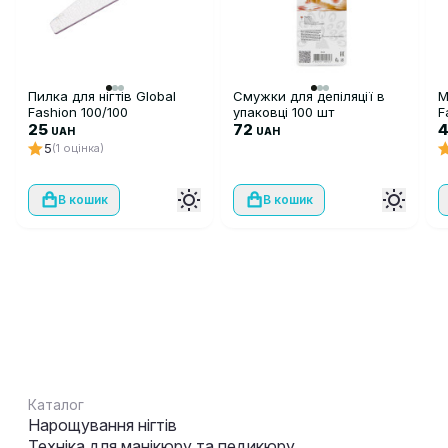
Пилка для нігтів Global
Смужки для депіляції в
М
Fashion 100/100
упаковці 100 шт
F
25
72
UAH
UAH
5
(1 оцінка)
В кошик
В кошик
Каталог
Нарощування нігтів
Техніка для манікюру та педикюру