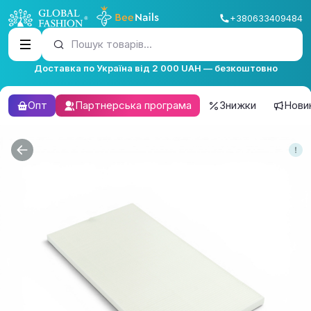
+380633409484
Пошук товарів...
Доставка по Україна від 2 000 UAH — безкоштовно
Опт
Партнерська програма
Знижки
Нови