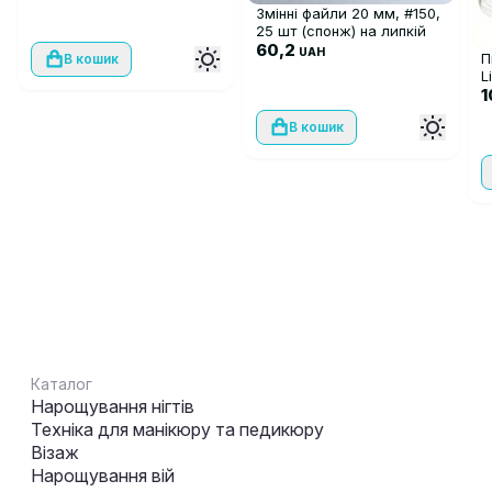
Змінні файли 20 мм, #150,
25 шт (спонж) на липкій
основі для педикюрних
60,2
UAH
П
В кошик
дисків
L
с
1
В кошик
Каталог
Нарощування нігтів
Техніка для манікюру та педикюру
Візаж
Нарощування вій