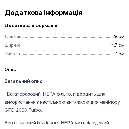
Додаткова інформація
Додаткова інформація
................................................................................................
Довжина
28 см
..............................................................................................
Ширина
14.7 см
...................................................................................................
Висота
1 см
Опис
Загальний опис
: Багаторазовий, HEPA фільтр, підходить для
використання з настільною витяжкою для манікюру
GFD-2000 Turbo.
Виготовлений із якісного HEPA матеріалу, який