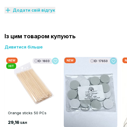
Додати свій відгук
Із цим товаром купують
Дивитися більше
NEW
NEW
N
ID: 1603
ID: 17650
HIT
Orange sticks 50 PCs
29,16
UAH