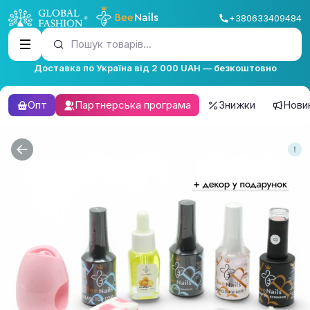
+380633409484
Пошук товарів...
Доставка по Україна від 2 000 UAH — безкоштовно
Опт
Партнерська програма
Знижки
Нови