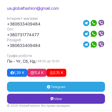
ua.globalfashion@gmail.com
Інтернет-магазин
+380633409484
Опт
+380731774477
Роздріб
+380633409484
Графік роботи
Пн - Чт, Сб, Нд
з 08:00 до 15:00
1,39 K
11,4 K
2,15 K
Telegram
Viber
© 2026 GlobalFashion. Всі права захищені.