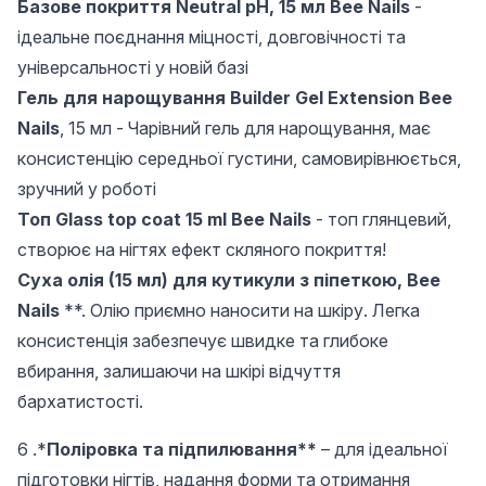
Базове покриття Neutral pH, 15 мл Bee Nails
-
ідеальне поєднання міцності, довговічності та
універсальності у новій базі
Гель для нарощування Builder Gel Extension Bee
Nails
, 15 мл - Чарівний гель для нарощування, має
консистенцію середньої густини, самовирівнюється,
зручний у роботі
Топ Glass top coat 15 ml Bee Nails
- топ глянцевий,
створює на нігтях ефект скляного покриття!
Суха олія (15 мл) для кутикули з піпеткою, Bee
Nails
**. Олію приємно наносити на шкіру. Легка
консистенція забезпечує швидке та глибоке
вбирання, залишаючи на шкірі відчуття
бархатистості.
6 .*
Поліровка та підпилювання**
– для ідеальної
підготовки нігтів, надання форми та отримання