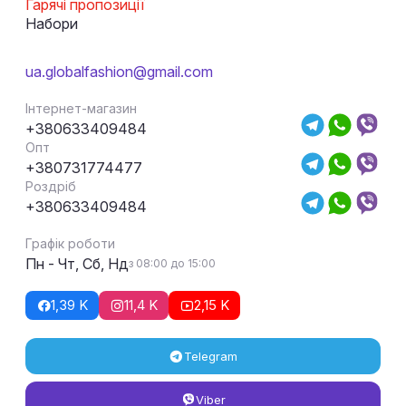
Гарячі пропозиції
Набори
ua.globalfashion@gmail.com
Інтернет-магазин
+380633409484
Опт
+380731774477
Роздріб
+380633409484
Графік роботи
Пн - Чт, Сб, Нд
з 08:00 до 15:00
1,39 K
11,4 K
2,15 K
Telegram
Viber