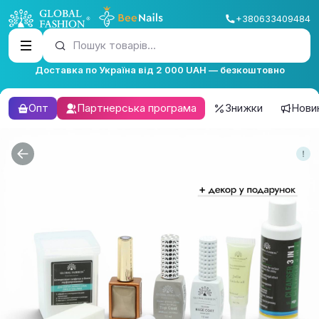
+380633409484
Пошук товарів...
Доставка по Україна від 2 000 UAH — безкоштовно
Опт
Партнерська програма
Знижки
Нови