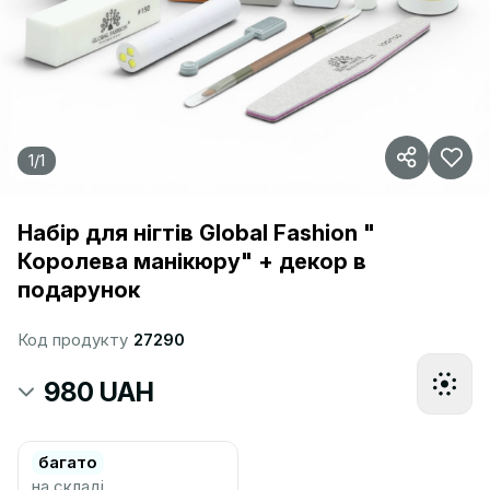
1
/
1
Набір для нігтів Global Fashion "
Королева манікюру" + декор в
подарунок
Код продукту
27290
980 UAH
багато
на складі