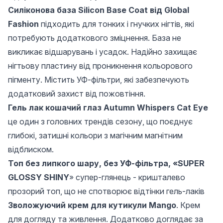
Силіконова база Silicon Base Coat від Global
Fashion
підходить для тонких і гнучких нігтів, які
потребують додаткового зміцнення. База не
викликає відшарувань і усадок. Надійно захищає
нігтьову пластину від проникнення кольорового
пігменту. Містить УФ-фільтри, які забезпечують
додатковий захист від пожовтіння.
Гель лак кошачий глаз Autumn Whispers Cat Eye
це один з головних трендів сезону, що поєднує
глибокі, затишні кольори з магічним магнітним
відблиском.
Топ без липкого шару, без УФ-фільтра, «SUPER
GLOSSY SHINY
» супер-глянець - кришталево
прозорий топ, що не спотворює відтінки гель-лаків
Зволожуючий крем для кутикули Mango
. Крем
для догляду та живлення. Додатково доглядає за