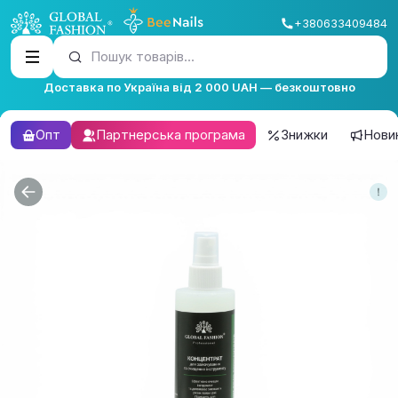
+380633409484
Пошук товарів...
Доставка по Україна від 2 000 UAH — безкоштовно
Опт
Партнерська програма
Знижки
Нови