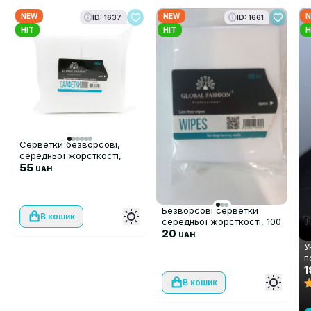
NEW
NEW
N
ID: 1637
ID: 1661
HIT
HIT
H
Серветки безворсові,
середньої жорсткості,
500 шт
55
UAH
Безворсові серветки
В кошик
середньої жорсткості, 100
шт
20
UAH
У
п
ш
1
А
В кошик
м