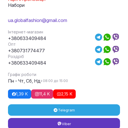
Набори
ua.globalfashion@gmail.com
Інтернет-магазин
+380633409484
Опт
+380731774477
Роздріб
+380633409484
Графік роботи
Пн - Чт, Сб, Нд
з 08:00 до 15:00
1,39 K
11,4 K
2,15 K
Telegram
Viber