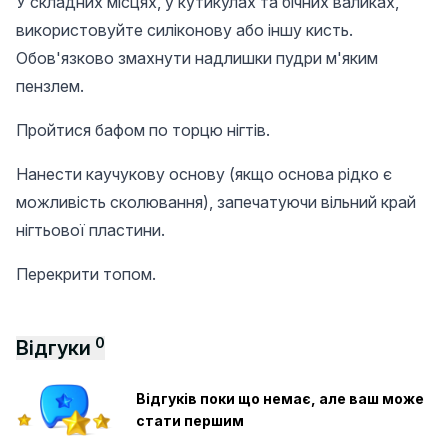
У складних місцях, у кутикулах та бічних валиках,
використовуйте силіконову або іншу кисть.
Обов'язково змахнути надлишки пудри м'яким
пензлем.
Пройтися бафом по торцю нігтів.
Нанести каучукову основу (якщо основа рідко є
можливість сколювання), запечатуючи вільний край
нігтьової пластини.
Перекрити топом.
0
Відгуки
Відгуків поки що немає, але ваш може
стати першим