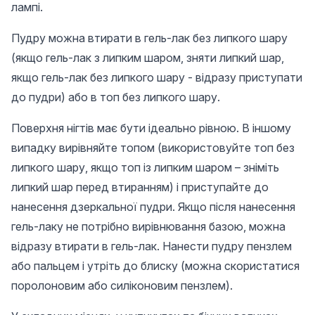
лампі.
Пудру можна втирати в гель-лак без липкого шару
(якщо гель-лак з липким шаром, зняти липкий шар,
якщо гель-лак без липкого шару - відразу приступати
до пудри) або в топ без липкого шару.
Поверхня нігтів має бути ідеально рівною. В іншому
випадку вирівняйте топом (використовуйте топ без
липкого шару, якщо топ із липким шаром – зніміть
липкий шар перед втиранням) і приступайте до
нанесення дзеркальної пудри. Якщо після нанесення
гель-лаку не потрібно вирівнювання базою, можна
відразу втирати в гель-лак. Нанести пудру пензлем
або пальцем і утріть до блиску (можна скористатися
поролоновим або силіконовим пензлем).