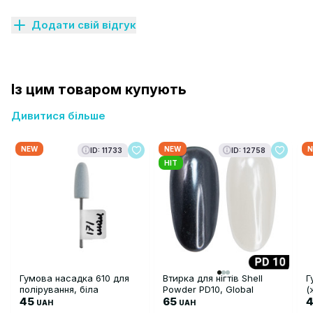
Додати свій відгук
Із цим товаром купують
Дивитися більше
NEW
NEW
N
ID: 11733
ID: 12758
HIT
Гумова насадка 610 для
Втирка для нігтів Shell
Г
полірування, біла
Powder PD10, Global
(
45
Fashion
65
п
4
UAH
UAH