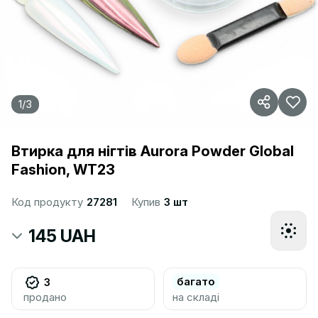
1
/
3
Втирка для нігтів Aurora Powder Global
Fashion, WT23
Код продукту
27281
Купив
3 шт
145 UAH
багато
3
продано
на складі