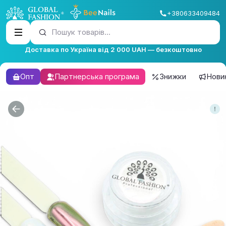
+380633409484
Пошук товарів...
Доставка по Україна від 2 000 UAH — безкоштовно
Опт
Партнерська програма
Знижки
Нови