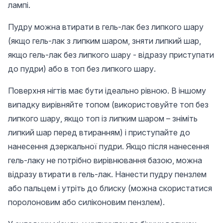
лампі.
Пудру можна втирати в гель-лак без липкого шару
(якщо гель-лак з липким шаром, зняти липкий шар,
якщо гель-лак без липкого шару - відразу приступати
до пудри) або в топ без липкого шару.
Поверхня нігтів має бути ідеально рівною. В іншому
випадку вирівняйте топом (використовуйте топ без
липкого шару, якщо топ із липким шаром – зніміть
липкий шар перед втиранням) і приступайте до
нанесення дзеркальної пудри. Якщо після нанесення
гель-лаку не потрібно вирівнювання базою, можна
відразу втирати в гель-лак. Нанести пудру пензлем
або пальцем і утріть до блиску (можна скористатися
поролоновим або силіконовим пензлем).