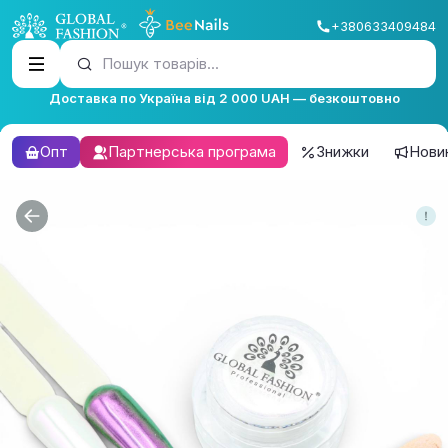
+380633409484
Пошук товарів...
Доставка по Україна від 2 000 UAH — безкоштовно
Опт
Партнерська програма
Знижки
Нови