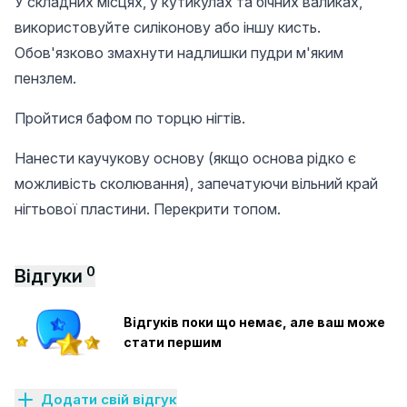
У складних місцях, у кутикулах та бічних валиках,
використовуйте силіконову або іншу кисть.
Обов'язково змахнути надлишки пудри м'яким
пензлем.
Пройтися бафом по торцю нігтів.
Нанести каучукову основу (якщо основа рідко є
можливість сколювання), запечатуючи вільний край
нігтьової пластини. Перекрити топом.
0
Відгуки
Відгуків поки що немає, але ваш може
стати першим
Додати свій відгук