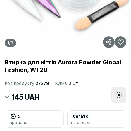
1
/
3
Втирка для нігтів Aurora Powder Global
Fashion, WT20
Код продукту
27279
Купив
3 шт
145 UAH
багато
3
продано
на складі