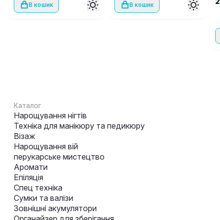
F
2
В кошик
В кошик
Каталог
Нарощування нігтів
Техніка для манікюру та педикюру
Візаж
Нарощування вій
перукарське мистецтво
Аромати
Епіляція
Спец техніка
Сумки та валізи
Зовнішні акумулятори
Органайзер для зберігання