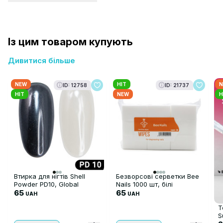
Із цим товаром купують
Дивитися більше
NEW
HIT
N
ID: 12758
ID: 21737
HIT
NEW
H
Втирка для нігтів Shell
Безворсові серветки Bee
Powder PD10, Global
Nails 1000 шт, білі
Fashion
65
65
UAH
UAH
Т
S