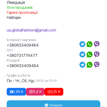
Ліквідація
Хіти продажів
Гарячі пропозиції
Набори
ua.globalfashion@gmail.com
Інтернет-магазин
+380633409484
Опт
+380731774477
Роздріб
+380633409484
Графік роботи
Пн - Чт, Сб, Нд
з 08:00 до 15:00
1,39 K
11,4 K
2,15 K
Telegram