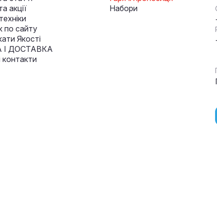
а акції
Набори
техніки
к по сайту
кати Якості
 І ДОСТАВКА
і контакти