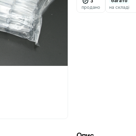
багато
3
продано
на складі
Опис