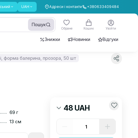
ський
UAH
Адреси і контакти
+380633409484
Пошук
Обране
Кошик
Увійти
Знижки
Новинки
Відгуки
ці, форма балерина, прозора, 50 шт
48 UAH
......
69 г
......
13 см