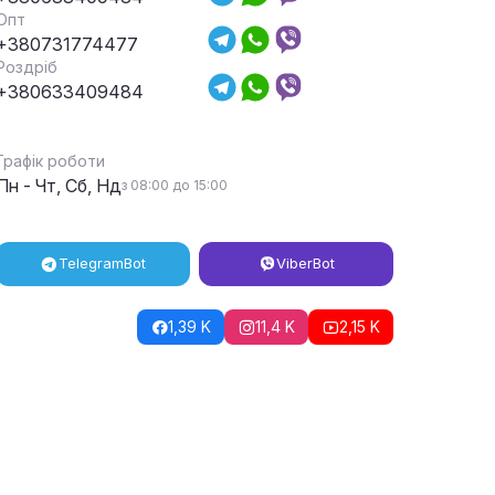
Опт
+380731774477
Роздріб
+380633409484
Графік роботи
Пн - Чт, Сб, Нд
з 08:00 до 15:00
Telegram
Bot
Viber
Bot
1,39 K
11,4 K
2,15 K