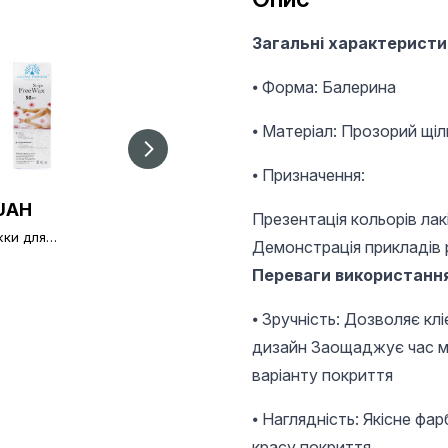
Загальні характеристи
⦁ Форма: Балерина
⦁ Матеріал: Прозорий щі
⦁ Призначення:
UAH
60,61 UAH
145 UAH
Презентація кольорів лакі
ки для
Апельсинові
Лампа для нігтів
Демонстрація прикладів р
яції в упаковки
палички кольорові,
Led/UV, 16W, міні
т
100 шт
Переваги використанн
⦁ Зручність: Дозволяє кл
дизайн Заощаджує час ма
варіанту покриття
⦁ Наглядність: Якісне фа
красу покриття