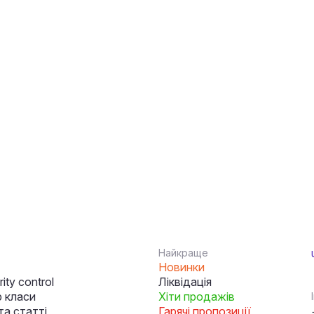
Найкраще
Новинки
ity control
Ліквідація
 класи
Хіти продажів
та статті
Гарячі пропозиції