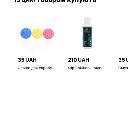
35 UAH
210 UAH
35 
Спонж для скрабу
Slip Solution - рідина
Смуж
(3шт)
для роботи з
депіл
полігелем, PolyGel
50 ш
120 мл