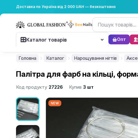
Доставка по Україна від 2 000 UAH — безкоштовно
Каталог товарів
Опт
Головна
Каталог
Нарощування нігтів
Аксе
Палітра для фарб на кільці, форм
Код продукту
27226
Купив
3 шт
NEW
................................................................................................................
................................................................................................................