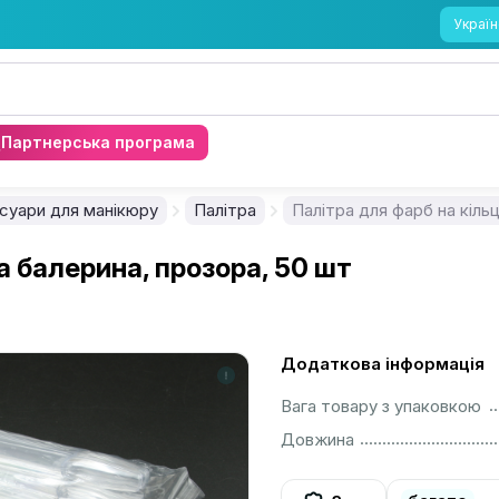
Україн
Партнерська програма
суари для манікюру
Палітра
Палітра для фарб на кіль
а балерина, прозора, 50 шт
Додаткова інформація
................................................................................................................
Вага товару з упаковкою
................................................................................................................
Довжина