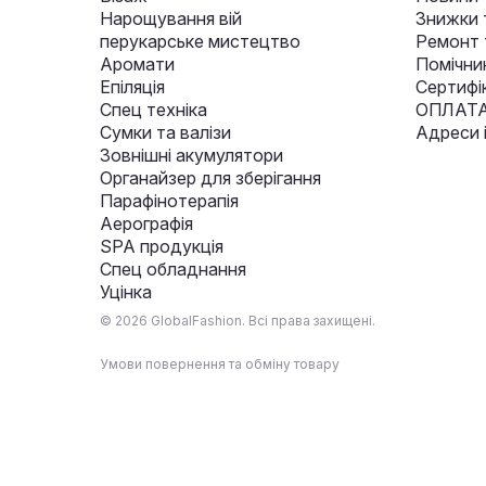
Нарощування вій
Знижки т
перукарське мистецтво
Ремонт 
Аромати
Помічни
Епіляція
Сертифі
Спец техніка
ОПЛАТА
Сумки та валізи
Адреси 
Зовнішні акумулятори
Органайзер для зберігання
Парафінотерапія
Аерографія
SPA продукція
Спец обладнання
Уцінка
© 2026 GlobalFashion. Всі права захищені.
Умови повернення та обміну товару