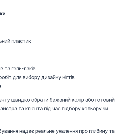
ки
льний пластик
30 UAH
170 UAH
30,1 
в та гель-лаків
Щітка для пилу на
Органайзер для
Мікроб
обіт для вибору дизайну нігтів
палець, біла
пензлів та пилок,
дерев'я
керамічна, золото
ватою, 
я
ієнту швидко обрати бажаний колір або готовий
йстра та клієнта під час підбору кольору чи
рбування надає реальне уявлення про глибину та