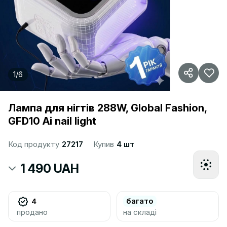
1
/
6
Лампа для нігтів 288W, Global Fashion,
GFD10 Ai nail light
Код продукту
27217
Купив
4 шт
1 490 UAH
багато
4
продано
на складі