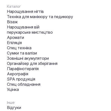
Каталог
Нарощування нігтів
Техніка для манікюру та педикюру
Візаж
Нарощування вій
перукарське мистецтво
Аромати
Епіляція
Спец техніка
Сумки та валізи
Зовнішні акумулятори
Органайзер для зберігання
Парафінотерапія
Аерографія
SPA продукція
Спец обладнання
Уцінка
Інше
Відгуки