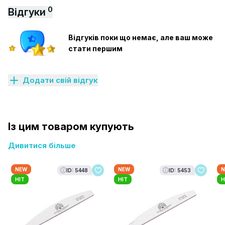
0
Відгуки
Відгуків поки що немає, але ваш може
стати першим
Додати свій відгук
Із цим товаром купують
Дивитися більше
NEW
NEW
N
ID: 5448
ID: 5453
HIT
HIT
H