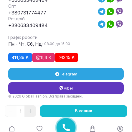
+380633409484
Опт
+380731774477
Роздріб
+380633409484
Графік роботи
Пн - Чт, Сб, Нд
з 08:00 до 15:00
1,39 K
11,4 K
2,15 K
Telegram
Viber
© 2026 GlobalFashion. Всі права захищені.
Умови повернення та обміну товару
В кошик