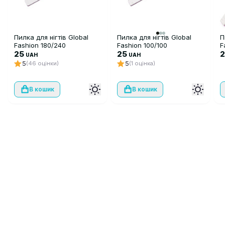
Пилка для нігтів Global
Пилка для нігтів Global
П
Fashion 180/240
Fashion 100/100
F
25
25
UAH
UAH
5
5
(46 оцінки)
(1 оцінка)
В кошик
В кошик