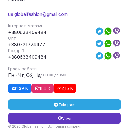
ua.globalfashion@gmail.com
Інтернет-магазин
+380633409484
Опт
+380731774477
Роздріб
+380633409484
Графік роботи
Пн - Чт, Сб, Нд
з 08:00 до 15:00
1,39 K
11,4 K
2,15 K
Telegram
Viber
© 2026 GlobalFashion. Всі права захищені.