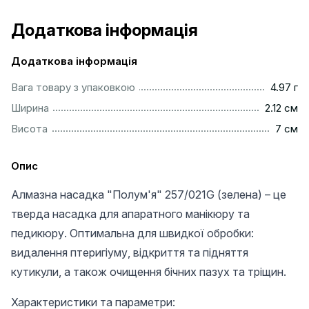
Додаткова інформація
Додаткова інформація
................................................................................................
Вага товару з упаковкою
4.97 г
..............................................................................................
Ширина
2.12 см
..................................................................................................
Висота
7 см
Опис
Алмазна насадка "Полум'я" 257/021G (зелена) – це
тверда насадка для апаратного манікюру та
педикюру. Оптимальна для швидкої обробки:
видалення птеригіуму, відкриття та підняття
кутикули, а також очищення бічних пазух та тріщин.
Характеристики та параметри: