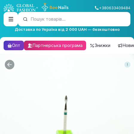
+380633409484
Пошук товарів...
Доставка по Україна від 2 000 UAH — безкоштовно
Опт
Партнерська програма
Знижки
Нови