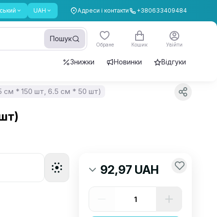
ський
UAH
Адреси і контакти
+380633409484
Пошук
Обране
Кошик
Увійти
Знижки
Новинки
Відгуки
 см * 150 шт, 6.5 см * 50 шт)
 шт)
92,97 UAH