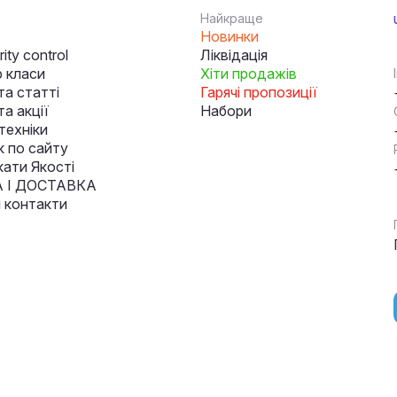
Найкраще
Новинки
ity control
Ліквідація
 класи
Хіти продажів
та статті
Гарячі пропозиції
а акції
Набори
техніки
к по сайту
кати Якості
 І ДОСТАВКА
і контакти