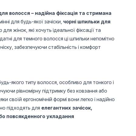
для волосся – надійна фіксація та стримана
амінні для будь-якої зачіски,
чорні шпильки для
р для жінок, які хочуть ідеальної фіксації та
датні для темного волосся ці шпильки непомітно
чіску, забезпечуючи стабільність і комфорт
50 UAH
10 UAH
10 U
я
Віск для депіляції
Пилочка для нігтів
Пилочка
Global Fashion,
Bee Nails 18см,
Bee Nai
удь-якого типу волосся, особливо для тонкого і
Korean Wax, 100 г,
100/180
180/240
плівковий, Sea Mud
ечуючи рівномірну підтримку без ковзання або
ки своїй ергономічній формі вони легко і надійно
ьно підходять для
елегантних зачісок,
 або повсякденного укладання