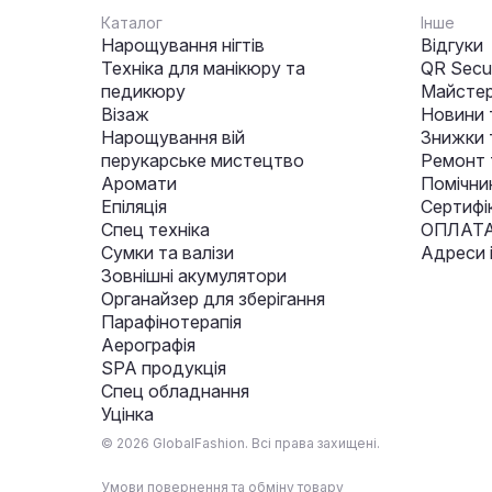
Каталог
Інше
Нарощування нігтів
Відгуки
Техніка для манікюру та
QR Secur
педикюру
Майстер
Візаж
Новини 
Нарощування вій
Знижки т
перукарське мистецтво
Ремонт 
Аромати
Помічни
Епіляція
Сертифі
Спец техніка
ОПЛАТА
Сумки та валізи
Адреси 
Зовнішні акумулятори
Органайзер для зберігання
Парафінотерапія
Аерографія
SPA продукція
Спец обладнання
Уцінка
© 2026 GlobalFashion. Всі права захищені.
Умови повернення та обміну товару