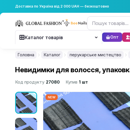
Доставка по Україна від 2 000 UAH — безкоштовно
Каталог товарів
Опт
Головна
Каталог
перукарське мистецтво
Невидимки для волосся, упаковка 
Код продукту
27080
Купив
1 шт
NEW