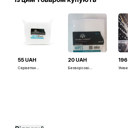
55 UAH
20 UAH
196
Серветки
Безворсові
Унів
безворсові,
серветки середньої
верх
середньої
жорсткості, 100 шт
липк
жорсткості, 500 шт
Fash
Алма
фініш
0