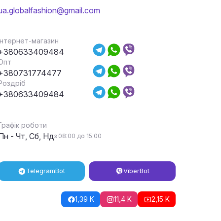
ua.globalfashion@gmail.com
Інтернет-магазин
+380633409484
Опт
+380731774477
Роздріб
+380633409484
Графік роботи
Пн - Чт, Сб, Нд
з 08:00 до 15:00
Telegram
Bot
Viber
Bot
1,39 K
11,4 K
2,15 K