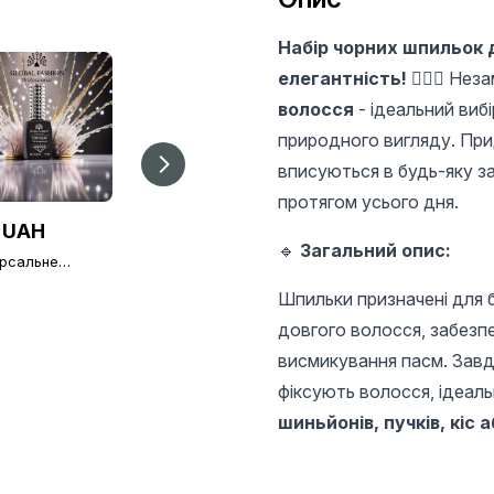
Набір чорних шпильок 
елегантність!
💇‍♀️✨ Нез
волосся
- ідеальний вибі
природного вигляду. При
вписуються в будь-яку за
протягом усього дня.
 UAH
20 UAH
190 UAH
🔹
Загальний опис:
ерсальне
Пилка для нігтів
Лампа-ліхтарик дл
нє покриття без
Global Fashion
гель лаку,
ого шару Global
80/80, форма ромб
Шпильки призначені для б
шестигранник, 3W,
ion TOP-
white
довгого волосся, забезп
зний (топ/
), 12 мл
висмикування пасм. Завдя
фіксують волосся, ідеал
шиньйонів, пучків, кіс